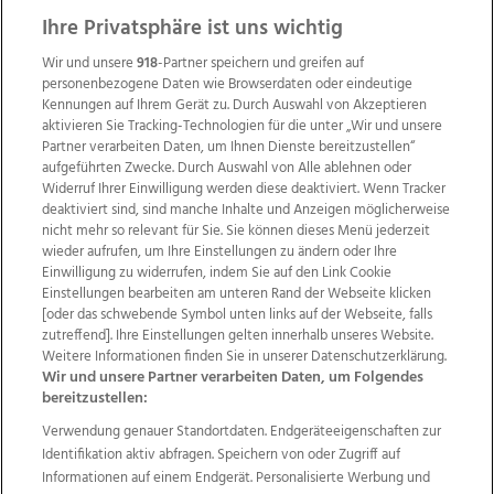
Ihre Privatsphäre ist uns wichtig
Wir und unsere
918
-Partner speichern und greifen auf
personenbezogene Daten wie Browserdaten oder eindeutige
Kennungen auf Ihrem Gerät zu. Durch Auswahl von Akzeptieren
aktivieren Sie Tracking-Technologien für die unter „Wir und unsere
Partner verarbeiten Daten, um Ihnen Dienste bereitzustellen“
aufgeführten Zwecke. Durch Auswahl von Alle ablehnen oder
Widerruf Ihrer Einwilligung werden diese deaktiviert. Wenn Tracker
deaktiviert sind, sind manche Inhalte und Anzeigen möglicherweise
nicht mehr so relevant für Sie. Sie können dieses Menü jederzeit
wieder aufrufen, um Ihre Einstellungen zu ändern oder Ihre
Einwilligung zu widerrufen, indem Sie auf den Link Cookie
Einstellungen bearbeiten am unteren Rand der Webseite klicken
Wir über uns
Mediadaten
Kontakt
Jobs
[oder das schwebende Symbol unten links auf der Webseite, falls
Datenschutz
Impressum
AGB Anzeigekunden
zutreffend]. Ihre Einstellungen gelten innerhalb unseres Website.
AGB Website
Ehrenkodex
Politische Werbung
Weitere Informationen finden Sie in unserer Datenschutzerklärung.
Wir und unsere Partner verarbeiten Daten, um Folgendes
bereitzustellen:
Weitere Angebote des Medienhauses Wimmer
Verwendung genauer Standortdaten. Endgeräteeigenschaften zur
Identifikation aktiv abfragen. Speichern von oder Zugriff auf
TV1
di-mog-i.at
OÖNow
Ischler Woche
Informationen auf einem Endgerät. Personalisierte Werbung und
Life Radio
OÖNachrichten
OÖN Immobilien