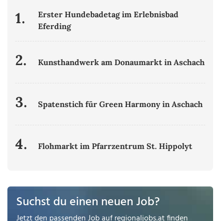
1.
Erster Hundebadetag im Erlebnisbad
Eferding
2.
Kunsthandwerk am Donaumarkt in Aschach
3.
Spatenstich für Green Harmony in Aschach
4.
Flohmarkt im Pfarrzentrum St. Hippolyt
Suchst du einen neuen Job?
Jetzt den passenden Job auf
regionaljobs.at
finden