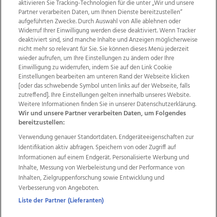
aktivieren Sie Tracking-Technologien für die unter „Wir und unsere
Partner verarbeiten Daten, um Ihnen Dienste bereitzustellen“
aufgeführten Zwecke. Durch Auswahl von Alle ablehnen oder
Widerruf Ihrer Einwilligung werden diese deaktiviert. Wenn Tracker
deaktiviert sind, sind manche Inhalte und Anzeigen möglicherweise
nicht mehr so relevant für Sie. Sie können dieses Menü jederzeit
wieder aufrufen, um Ihre Einstellungen zu ändern oder Ihre
Einwilligung zu widerrufen, indem Sie auf den Link Cookie
Einstellungen bearbeiten am unteren Rand der Webseite klicken
Wir über uns
Mediadaten
Kontakt
Jobs
[oder das schwebende Symbol unten links auf der Webseite, falls
Datenschutz
Impressum
AGB Anzeigekunden
zutreffend]. Ihre Einstellungen gelten innerhalb unseres Website.
Weitere Informationen finden Sie in unserer Datenschutzerklärung.
AGB Website
Ehrenkodex
Politische Werbung
Wir und unsere Partner verarbeiten Daten, um Folgendes
bereitzustellen:
Verwendung genauer Standortdaten. Endgeräteeigenschaften zur
Weitere Angebote des Medienhauses Wimmer
Identifikation aktiv abfragen. Speichern von oder Zugriff auf
TV1
di-mog-i.at
OÖNow
Ischler Woche
Informationen auf einem Endgerät. Personalisierte Werbung und
Life Radio
OÖNachrichten
OÖN Immobilien
Inhalte, Messung von Werbeleistung und der Performance von
OÖN Karriere
OÖN Reise
Promenaden Galerien
Inhalten, Zielgruppenforschung sowie Entwicklung und
Regionaljobs
wasistlos.at
wirtrauern.at
Verbesserung von Angeboten.
Liste der Partner (Lieferanten)