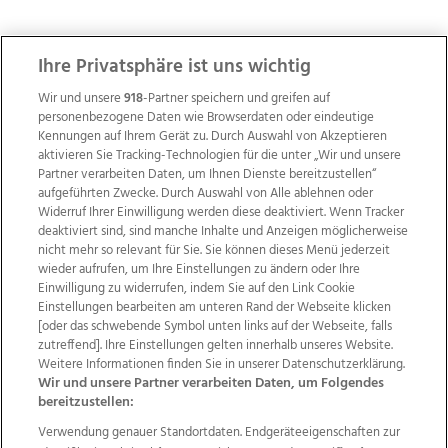
ZUR NACHRICHTENÜBERSICHT
Ihre Privatsphäre ist uns wichtig
Wir und unsere
918
-Partner speichern und greifen auf
personenbezogene Daten wie Browserdaten oder eindeutige
Kennungen auf Ihrem Gerät zu. Durch Auswahl von Akzeptieren
aktivieren Sie Tracking-Technologien für die unter „Wir und unsere
Partner verarbeiten Daten, um Ihnen Dienste bereitzustellen“
aufgeführten Zwecke. Durch Auswahl von Alle ablehnen oder
Widerruf Ihrer Einwilligung werden diese deaktiviert. Wenn Tracker
deaktiviert sind, sind manche Inhalte und Anzeigen möglicherweise
nicht mehr so relevant für Sie. Sie können dieses Menü jederzeit
wieder aufrufen, um Ihre Einstellungen zu ändern oder Ihre
Einwilligung zu widerrufen, indem Sie auf den Link Cookie
Einstellungen bearbeiten am unteren Rand der Webseite klicken
Wir über uns
Mediadaten
Kontakt
Jobs
[oder das schwebende Symbol unten links auf der Webseite, falls
Datenschutz
Impressum
AGB Anzeigekunden
zutreffend]. Ihre Einstellungen gelten innerhalb unseres Website.
Weitere Informationen finden Sie in unserer Datenschutzerklärung.
AGB Website
Ehrenkodex
Politische Werbung
Wir und unsere Partner verarbeiten Daten, um Folgendes
bereitzustellen:
Verwendung genauer Standortdaten. Endgeräteeigenschaften zur
Weitere Angebote des Medienhauses Wimmer