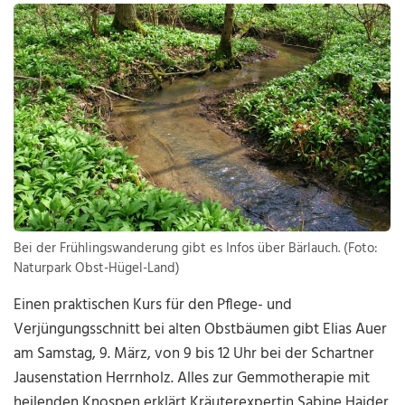
Bei der Frühlingswanderung gibt es Infos über Bärlauch. (Foto:
Naturpark Obst-Hügel-Land)
Einen praktischen Kurs für den Pflege- und
Verjüngungsschnitt bei alten Obstbäumen gibt Elias Auer
am Samstag, 9. März, von 9 bis 12 Uhr bei der Schartner
Jausenstation Herrnholz. Alles zur Gemmotherapie mit
heilenden Knospen erklärt Kräuterexpertin Sabine Haider