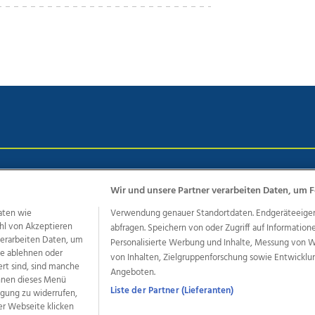
chutz
Impressum
AGB Anzeigekunden
AGB Website
Eh
Wir und unsere Partner verarbeiten Daten, um F
aten wie
Verwendung genauer Standortdaten. Endgeräteeigensc
hl von Akzeptieren
abfragen. Speichern von oder Zugriff auf Information
ere Angebote des Medienhauses Wimmer
 verarbeiten Daten, um
Personalisierte Werbung und Inhalte, Messung von 
dio
OÖNachrichten
OÖN Immobilien
OÖN Karriere
OÖN 
le ablehnen oder
von Inhalten, Zielgruppenforschung sowie Entwickl
ert sind, sind manche
ionaljobs
wasistlos.at
wirtrauern.at
Angeboten.
önnen dieses Menü
Liste der Partner (Lieferanten)
ligung zu widerrufen,
er Webseite klicken