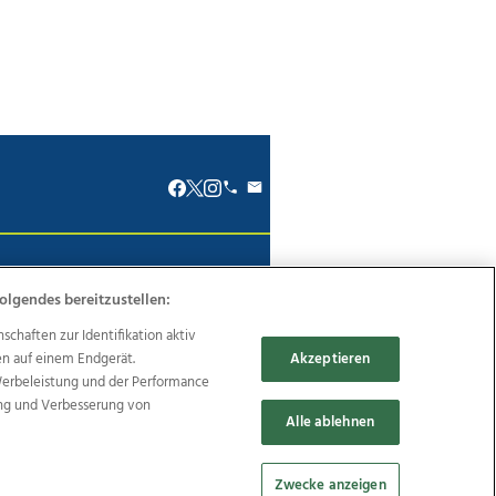
renkodex
Politische Werbung
olgendes bereitzustellen:
haften zur Identifikation aktiv
en auf einem Endgerät.
Akzeptieren
Werbeleistung und der Performance
Reise
Promenaden Galerien
ung und Verbesserung von
Alle ablehnen
Zwecke anzeigen