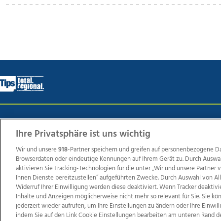
Wir über uns
Mediadaten
Kontakt
Jobs
Datens
Ihre Privatsphäre ist uns wichtig
Wir und unsere
918
-Partner speichern und greifen auf personenbezogene D
Browserdaten oder eindeutige Kennungen auf Ihrem Gerät zu. Durch Auswa
Weit
aktivieren Sie Tracking-Technologien für die unter „Wir und unsere Partner
TV1
di-mog-i.at
OÖNow
Ischler Woche
Life Ra
Ihnen Dienste bereitzustellen“ aufgeführten Zwecke. Durch Auswahl von Al
Widerruf Ihrer Einwilligung werden diese deaktiviert. Wenn Tracker deaktivi
Reg
Inhalte und Anzeigen möglicherweise nicht mehr so relevant für Sie. Sie k
jederzeit wieder aufrufen, um Ihre Einstellungen zu ändern oder Ihre Einwil
indem Sie auf den Link Cookie Einstellungen bearbeiten am unteren Rand d