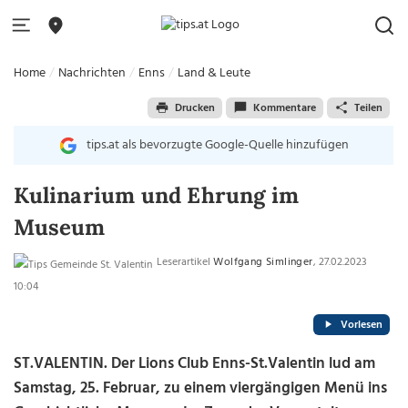
Home
Nachrichten
Enns
Land & Leute
Drucken
Kommentare
Teilen
tips.at als bevorzugte Google-Quelle hinzufügen
Kulinarium und Ehrung im
Museum
Leserartikel
Wolfgang Simlinger
, 27.02.2023
10:04
Vorlesen
ST.VALENTIN
.
Der Lions Club Enns-St.Valentin lud am
Samstag, 25. Februar, zu einem viergängigen Menü ins