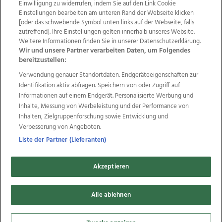
Einwilligung zu widerrufen, indem Sie auf den Link Cookie
Einstellungen bearbeiten am unteren Rand der Webseite klicken
Wir über uns
Mediadaten
Kontakt
Jobs
[oder das schwebende Symbol unten links auf der Webseite, falls
zutreffend]. Ihre Einstellungen gelten innerhalb unseres Website.
Datenschutz
Impressum
AGB Anzeigekunden
Weitere Informationen finden Sie in unserer Datenschutzerklärung.
AGB Website
Ehrenkodex
Politische Werbung
Wir und unsere Partner verarbeiten Daten, um Folgendes
bereitzustellen:
Verwendung genauer Standortdaten. Endgeräteeigenschaften zur
Weitere Angebote des Medienhauses Wimmer
Identifikation aktiv abfragen. Speichern von oder Zugriff auf
TV1
di-mog-i.at
OÖNow
Ischler Woche
Informationen auf einem Endgerät. Personalisierte Werbung und
Life Radio
OÖNachrichten
OÖN Immobilien
Inhalte, Messung von Werbeleistung und der Performance von
OÖN Karriere
OÖN Reise
Promenaden Galerien
Inhalten, Zielgruppenforschung sowie Entwicklung und
Regionaljobs
wasistlos.at
wirtrauern.at
Verbesserung von Angeboten.
Liste der Partner (Lieferanten)
Akzeptieren
Copyrights © 2026 Tips Zeitungs GmbH & Co KG
Alle ablehnen
developed by
11x11.net
Cookie Einstellungen bearbeiten