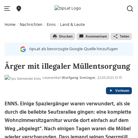
Home
Nachrichten
Enns
Land & Leute
Drucken
Kommentare
Teilen
tips.at als bevorzugte Google-Quelle hinzufügen
Ärger mit illegaler Müllentsorgung
Leserartikel
Wolfgang Simlinger
, 22.05.2023 13:15
Vorlesen
ENNS. Einige Spaziergänger waren verwundert, als sie
durch die beliebte Seufzerallee gingen: eine komplette
Wohnzimmersitzgarnitur wurde dort einfach auf dem
Weg „abgelegt“. Nach einigen Tagen waren die Möbel
wieder verschwunden. Dass jemand seinen Sperrmüll