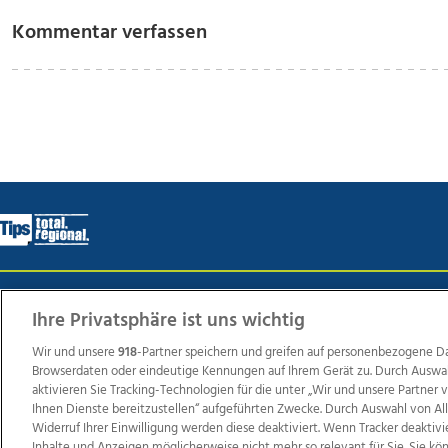
Kommentar verfassen
Wir über uns
Mediadaten
Kontakt
Jobs
Datens
Ihre Privatsphäre ist uns wichtig
Wir und unsere
918
-Partner speichern und greifen auf personenbezogene D
Browserdaten oder eindeutige Kennungen auf Ihrem Gerät zu. Durch Auswa
Weit
aktivieren Sie Tracking-Technologien für die unter „Wir und unsere Partner
Ihnen Dienste bereitzustellen“ aufgeführten Zwecke. Durch Auswahl von Al
TV1
di-mog-i.at
OÖNow
Ischler Woche
Life Ra
Widerruf Ihrer Einwilligung werden diese deaktiviert. Wenn Tracker deaktivi
Reg
Inhalte und Anzeigen möglicherweise nicht mehr so relevant für Sie. Sie k