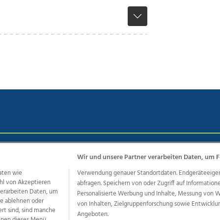
chutz
Impressum
AGB Anzeigekunden
AGB Website
Eh
Wir und unsere Partner verarbeiten Daten, um F
aten wie
Verwendung genauer Standortdaten. Endgeräteeigensc
hl von Akzeptieren
abfragen. Speichern von oder Zugriff auf Information
ere Angebote des Medienhauses Wimmer
 verarbeiten Daten, um
Personalisierte Werbung und Inhalte, Messung von 
le ablehnen oder
von Inhalten, Zielgruppenforschung sowie Entwickl
dio
OÖNachrichten
OÖN Immobilien
OÖN Karriere
OÖN 
ert sind, sind manche
Angeboten.
ionaljobs
wasistlos.at
wirtrauern.at
önnen dieses Menü