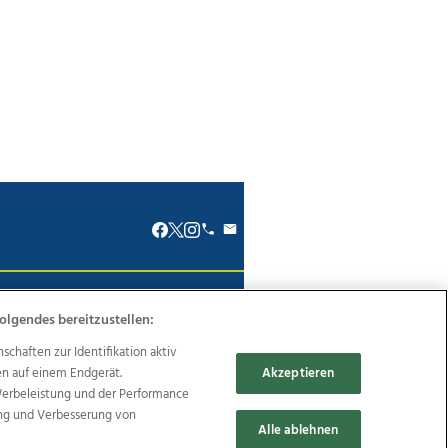
renkodex
Politische Werbung
olgendes bereitzustellen:
haften zur Identifikation aktiv
en auf einem Endgerät.
Akzeptieren
Werbeleistung und der Performance
ung und Verbesserung von
Reise
Promenaden Galerien
Alle ablehnen