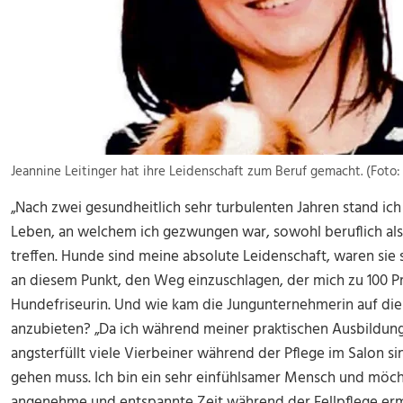
Jeannine Leitinger hat ihre Leidenschaft zum Beruf gemacht. (Foto:
„Nach zwei gesundheitlich sehr turbulenten Jahren stand ic
Leben, an welchem ich gezwungen war, sowohl beruflich als
treffen. Hunde sind meine absolute Leidenschaft, waren sie
an diesem Punkt, den Weg einzuschlagen, der mich zu 100 Pro
Hundefriseurin. Und wie kam die Jungunternehmerin auf die
anzubieten? „Da ich während meiner praktischen Ausbildung
angsterfüllt viele Vierbeiner während der Pflege im Salon si
gehen muss. Ich bin ein sehr einfühlsamer Mensch und möch
angenehme und entspannte Zeit während der Fellpflege erm