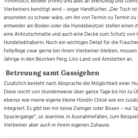
Trimmtisch, Blower (Föhn) und alles an Werkzeug und Utensi
Vierbeiners benötigt wird – sogar Handtücher. „Der Tisch ist
ansonsten zu schwer wäre, um ihn von Termin zu Termin zu 
entweder am Boden oder die Hundebesitzer stellen einen ih
eine Antirutschmatte und auch eine Decke zum Schutz von H
Hundeliebhaberin. Noch ein wichtiges Detail für die Frauch
Fellpflege zwar gerne bei ihrem Vierbeiner bleiben, müssen 
Jährige in den Bezirken Perg, Linz-Land und Amstetten an.
Betreuung samt Gassigehen
Zusätzlich besteht nach Absprache die Möglichkeit einer H
Diese reicht von stundenweise über ganze Tage bis hin zu 
ebenso wie meine eigene kleine Hündin Chloé wie ein zusätz
integriert. Es gibt bei mir keine Zwinger oder Boxen – nur Sp
Spaziergänge“, so Jeannine. In Ausnahmefällen, zum Beispiel
Vierbeiner aber auch in ihrem eigenen Zuhause.