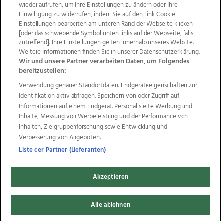
wieder aufrufen, um Ihre Einstellungen zu ändern oder Ihre
Einwilligung zu widerrufen, indem Sie auf den Link Cookie
Einstellungen bearbeiten am unteren Rand der Webseite klicken
Wir über uns
Mediadaten
Kontakt
Jobs
[oder das schwebende Symbol unten links auf der Webseite, falls
zutreffend]. Ihre Einstellungen gelten innerhalb unseres Website.
Datenschutz
Impressum
AGB Anzeigekunden
Weitere Informationen finden Sie in unserer Datenschutzerklärung.
AGB Website
Ehrenkodex
Politische Werbung
Wir und unsere Partner verarbeiten Daten, um Folgendes
bereitzustellen:
Verwendung genauer Standortdaten. Endgeräteeigenschaften zur
Weitere Angebote des Medienhauses Wimmer
Identifikation aktiv abfragen. Speichern von oder Zugriff auf
TV1
di-mog-i.at
OÖNow
Ischler Woche
Informationen auf einem Endgerät. Personalisierte Werbung und
Life Radio
OÖNachrichten
OÖN Immobilien
Inhalte, Messung von Werbeleistung und der Performance von
OÖN Karriere
OÖN Reise
Promenaden Galerien
Inhalten, Zielgruppenforschung sowie Entwicklung und
Regionaljobs
wasistlos.at
wirtrauern.at
Verbesserung von Angeboten.
Liste der Partner (Lieferanten)
Akzeptieren
Copyrights © 2026 Tips Zeitungs GmbH & Co KG
Alle ablehnen
developed by
11x11.net