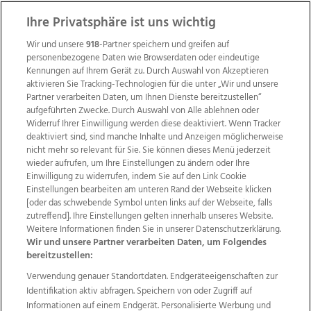
ZUR NACHRICHTENÜBERSICHT
Ihre Privatsphäre ist uns wichtig
Wir und unsere
918
-Partner speichern und greifen auf
personenbezogene Daten wie Browserdaten oder eindeutige
Kennungen auf Ihrem Gerät zu. Durch Auswahl von Akzeptieren
aktivieren Sie Tracking-Technologien für die unter „Wir und unsere
Partner verarbeiten Daten, um Ihnen Dienste bereitzustellen“
aufgeführten Zwecke. Durch Auswahl von Alle ablehnen oder
Widerruf Ihrer Einwilligung werden diese deaktiviert. Wenn Tracker
deaktiviert sind, sind manche Inhalte und Anzeigen möglicherweise
nicht mehr so relevant für Sie. Sie können dieses Menü jederzeit
wieder aufrufen, um Ihre Einstellungen zu ändern oder Ihre
Einwilligung zu widerrufen, indem Sie auf den Link Cookie
Einstellungen bearbeiten am unteren Rand der Webseite klicken
Wir über uns
Mediadaten
Kontakt
Jobs
[oder das schwebende Symbol unten links auf der Webseite, falls
Datenschutz
Impressum
AGB Anzeigekunden
zutreffend]. Ihre Einstellungen gelten innerhalb unseres Website.
Weitere Informationen finden Sie in unserer Datenschutzerklärung.
AGB Website
Ehrenkodex
Politische Werbung
Wir und unsere Partner verarbeiten Daten, um Folgendes
bereitzustellen:
Verwendung genauer Standortdaten. Endgeräteeigenschaften zur
Weitere Angebote des Medienhauses Wimmer
Identifikation aktiv abfragen. Speichern von oder Zugriff auf
TV1
di-mog-i.at
OÖNow
Ischler Woche
Informationen auf einem Endgerät. Personalisierte Werbung und