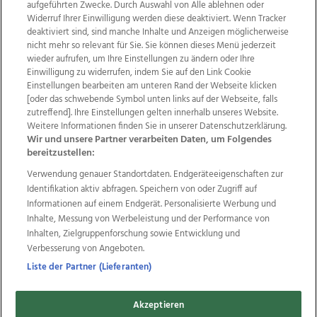
aufgeführten Zwecke. Durch Auswahl von Alle ablehnen oder
Widerruf Ihrer Einwilligung werden diese deaktiviert. Wenn Tracker
deaktiviert sind, sind manche Inhalte und Anzeigen möglicherweise
nicht mehr so relevant für Sie. Sie können dieses Menü jederzeit
wieder aufrufen, um Ihre Einstellungen zu ändern oder Ihre
Einwilligung zu widerrufen, indem Sie auf den Link Cookie
Einstellungen bearbeiten am unteren Rand der Webseite klicken
Wir über uns
Mediadaten
Kontakt
Jobs
[oder das schwebende Symbol unten links auf der Webseite, falls
Datenschutz
Impressum
AGB Anzeigekunden
zutreffend]. Ihre Einstellungen gelten innerhalb unseres Website.
AGB Website
Ehrenkodex
Politische Werbung
Weitere Informationen finden Sie in unserer Datenschutzerklärung.
Wir und unsere Partner verarbeiten Daten, um Folgendes
bereitzustellen:
Weitere Angebote des Medienhauses Wimmer
Verwendung genauer Standortdaten. Endgeräteeigenschaften zur
Identifikation aktiv abfragen. Speichern von oder Zugriff auf
TV1
di-mog-i.at
OÖNow
Ischler Woche
Informationen auf einem Endgerät. Personalisierte Werbung und
Life Radio
OÖNachrichten
OÖN Immobilien
Inhalte, Messung von Werbeleistung und der Performance von
OÖN Karriere
OÖN Reise
Promenaden Galerien
Inhalten, Zielgruppenforschung sowie Entwicklung und
Regionaljobs
wasistlos.at
wirtrauern.at
Verbesserung von Angeboten.
Liste der Partner (Lieferanten)
Copyrights © 2026 Tips Zeitungs GmbH & Co KG
Akzeptieren