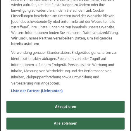
wieder aufrufen, um Ihre Einstellungen zu ändern oder Ihre
Einwilligung zu widerrufen, indem Sie auf den Link Cookie
Einstellungen bearbeiten am unteren Rand der Webseite klicken
Wir über uns
Mediadaten
Kontakt
Jobs
[oder das schwebende Symbol unten links auf der Webseite, falls
Datenschutz
Impressum
AGB Anzeigekunden
zutreffend]. Ihre Einstellungen gelten innerhalb unseres Website.
Weitere Informationen finden Sie in unserer Datenschutzerklärung.
AGB Website
Ehrenkodex
Politische Werbung
Wir und unsere Partner verarbeiten Daten, um Folgendes
bereitzustellen:
Verwendung genauer Standortdaten. Endgeräteeigenschaften zur
Weitere Angebote des Medienhauses Wimmer
Identifikation aktiv abfragen. Speichern von oder Zugriff auf
TV1
di-mog-i.at
OÖNow
Ischler Woche
Informationen auf einem Endgerät. Personalisierte Werbung und
Life Radio
OÖNachrichten
OÖN Immobilien
Inhalte, Messung von Werbeleistung und der Performance von
OÖN Karriere
OÖN Reise
Promenaden Galerien
Inhalten, Zielgruppenforschung sowie Entwicklung und
Regionaljobs
wasistlos.at
wirtrauern.at
Verbesserung von Angeboten.
Liste der Partner (Lieferanten)
Akzeptieren
Copyrights © 2026 Tips Zeitungs GmbH & Co KG
developed by
11x11.net
Alle ablehnen