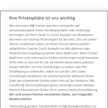
ZUR NACHRICHTENÜBERSICHT
Ihre Privatsphäre ist uns wichtig
Wir und unsere
918
-Partner speichern und greifen auf
personenbezogene Daten wie Browserdaten oder eindeutige
Kennungen auf Ihrem Gerät zu. Durch Auswahl von Akzeptieren
aktivieren Sie Tracking-Technologien für die unter „Wir und unsere
Partner verarbeiten Daten, um Ihnen Dienste bereitzustellen“
aufgeführten Zwecke. Durch Auswahl von Alle ablehnen oder
Widerruf Ihrer Einwilligung werden diese deaktiviert. Wenn Tracker
deaktiviert sind, sind manche Inhalte und Anzeigen möglicherweise
nicht mehr so relevant für Sie. Sie können dieses Menü jederzeit
wieder aufrufen, um Ihre Einstellungen zu ändern oder Ihre
Einwilligung zu widerrufen, indem Sie auf den Link Cookie
Einstellungen bearbeiten am unteren Rand der Webseite klicken
Wir über uns
Mediadaten
Kontakt
Jobs
[oder das schwebende Symbol unten links auf der Webseite, falls
Datenschutz
Impressum
AGB Anzeigekunden
zutreffend]. Ihre Einstellungen gelten innerhalb unseres Website.
Weitere Informationen finden Sie in unserer Datenschutzerklärung.
AGB Website
Ehrenkodex
Politische Werbung
Wir und unsere Partner verarbeiten Daten, um Folgendes
bereitzustellen:
Verwendung genauer Standortdaten. Endgeräteeigenschaften zur