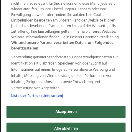
nicht mehr so relevant für Sie. Sie können dieses Menü jederzeit
wieder aufrufen, um Ihre Einstellungen zu ändern oder Ihre
Einwilligung zu widerrufen, indem Sie auf den Link Cookie
Einstellungen bearbeiten am unteren Rand der Webseite klicken
Wir über uns
Mediadaten
Kontakt
Jobs
[oder das schwebende Symbol unten links auf der Webseite, falls
Datenschutz
Impressum
AGB Anzeigekunden
zutreffend]. Ihre Einstellungen gelten innerhalb unseres Website.
AGB Website
Ehrenkodex
Politische Werbung
Weitere Informationen finden Sie in unserer Datenschutzerklärung.
Wir und unsere Partner verarbeiten Daten, um Folgendes
bereitzustellen:
Weitere Angebote des Medienhauses Wimmer
Verwendung genauer Standortdaten. Endgeräteeigenschaften zur
Identifikation aktiv abfragen. Speichern von oder Zugriff auf
TV1
di-mog-i.at
OÖNow
Ischler Woche
Informationen auf einem Endgerät. Personalisierte Werbung und
Life Radio
OÖNachrichten
OÖN Immobilien
Inhalte, Messung von Werbeleistung und der Performance von
OÖN Karriere
OÖN Reise
Promenaden Galerien
Inhalten, Zielgruppenforschung sowie Entwicklung und
Regionaljobs
wasistlos.at
wirtrauern.at
Verbesserung von Angeboten.
Liste der Partner (Lieferanten)
Copyrights © 2026 Tips Zeitungs GmbH & Co KG
Akzeptieren
developed by
11x11.net
Alle ablehnen