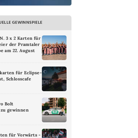
UELLE GEWINNSPIELE
 3 x 2 Karten für
eier der Pramtaler
e am 22. August
ikarten für Eclipse-
st, Schlosscafe
ro Bolt
 zu gewinnen
ten für Vorwärts -