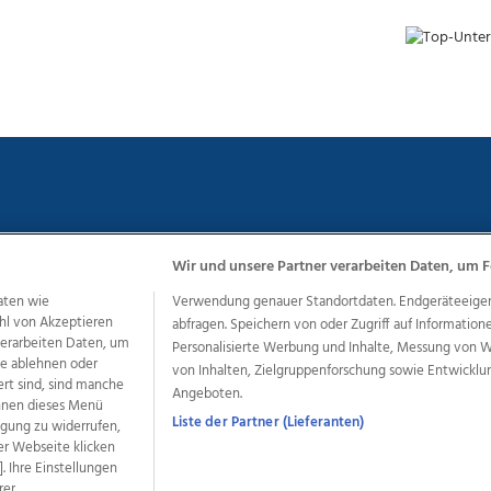
Wir und unsere Partner verarbeiten Daten, um F
chutz
Impressum
AGB Anzeigekunden
AGB Website
Eh
aten wie
Verwendung genauer Standortdaten. Endgeräteeigensc
hl von Akzeptieren
abfragen. Speichern von oder Zugriff auf Information
 verarbeiten Daten, um
Personalisierte Werbung und Inhalte, Messung von 
le ablehnen oder
ere Angebote des Medienhauses Wimmer
von Inhalten, Zielgruppenforschung sowie Entwickl
ert sind, sind manche
Angeboten.
dio
OÖNachrichten
OÖN Immobilien
OÖN Karriere
OÖN 
önnen dieses Menü
ionaljobs
wasistlos.at
wirtrauern.at
Liste der Partner (Lieferanten)
ligung zu widerrufen,
er Webseite klicken
. Ihre Einstellungen
rer