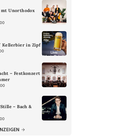
z mt Unorthodox
:00
 Kellerbier in Zipf
:00
cht – Festkonzert
mmer
:00
Stille – Bach &
:00
ANZEIGEN