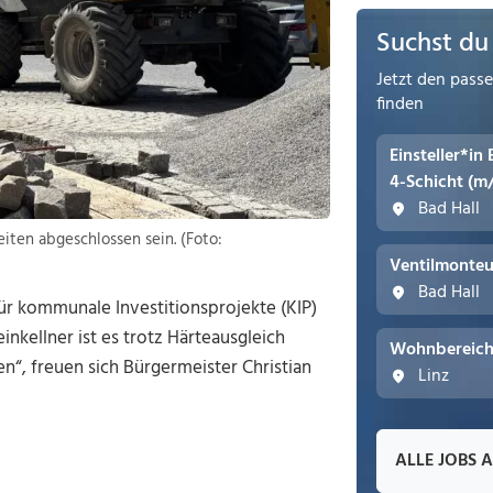
Suchst du
Jetzt den pass
finden
Einsteller*in
4-Schicht (m
Bad Hall
eiten abgeschlossen sein. (Foto:
Ventilmonteu
Bad Hall
ür kommunale Investitionsprojekte (KIP)
nkellner ist es trotz Härteausgleich
Wohnbereichs
n“, freuen sich Bürgermeister Christian
Linz
ALLE JOBS 