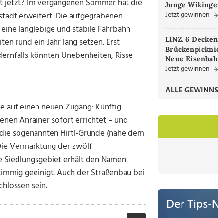
st jetzt? Im vergangenen Sommer hat die
Junge Wikinger
Jetzt gewinnen
stadt erweitert. Die aufgegrabenen
eine langlebige und stabile Fahrbahn
LINZ. 6 Decken
en rund ein Jahr lang setzen. Erst
Brückenpicknic
dernfalls könnten Unebenheiten, Risse
Neue Eisenbah
Jetzt gewinnen
ALLE GEWINNS
e auf einen neuen Zugang: Künftig
nen Anrainer sofort errichtet – und
n die sogenannten Hirtl-Gründe (nahe dem
Die Vermarktung der zwölf
ue Siedlungsgebiet erhält den Namen
timmig geeinigt. Auch der Straßenbau bei
hlossen sein.
Der Tips-