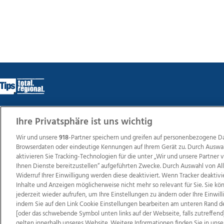
Ihre Privatsphäre ist uns wichtig
Wir über uns
Mediadaten
Kontakt
Jobs
Datens
Wir und unsere
918
-Partner speichern und greifen auf personenbezogene D
Browserdaten oder eindeutige Kennungen auf Ihrem Gerät zu. Durch Auswa
aktivieren Sie Tracking-Technologien für die unter „Wir und unsere Partner
Ihnen Dienste bereitzustellen“ aufgeführten Zwecke. Durch Auswahl von Al
Weit
Widerruf Ihrer Einwilligung werden diese deaktiviert. Wenn Tracker deaktivi
TV1
di-mog-i.at
OÖNow
Ischler Woche
Life Ra
Inhalte und Anzeigen möglicherweise nicht mehr so relevant für Sie. Sie k
Reg
jederzeit wieder aufrufen, um Ihre Einstellungen zu ändern oder Ihre Einwil
indem Sie auf den Link Cookie Einstellungen bearbeiten am unteren Rand d
[oder das schwebende Symbol unten links auf der Webseite, falls zutreffend]
gelten innerhalb unseres Website. Weitere Informationen finden Sie in unse