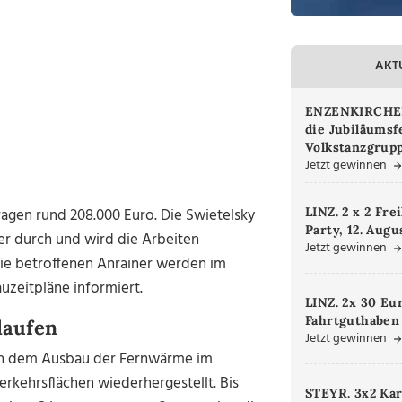
AKT
ENZENKIRCHEN.
die Jubiläumsf
Volkstanzgrupp
Jetzt gewinnen
LINZ. 2 x 2 Fre
ragen rund 208.000 Euro. Die Swietelsky
Party, 12. Augu
r durch und wird die Arbeiten
Jetzt gewinnen
Die betroffenen Anrainer werden im
uzeitpläne informiert.
LINZ. 2x 30 Eu
Fahrtguthaben
laufen
Jetzt gewinnen
Nach dem Ausbau der Fernwärme im
rkehrsflächen wiederhergestellt. Bis
STEYR. 3x2 Kar