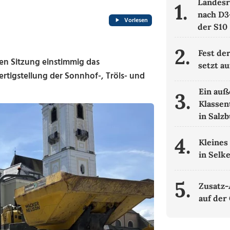
Landesr
1.
nach D3
Vorlesen
der S10
2.
Fest der
ten Sitzung einstimmig das
setzt au
rtigstellung der Sonnhof-, Tröls- und
Ein auß
3.
Klassen
in Salz
4.
Kleines
in Selk
5.
Zusatz-
auf der