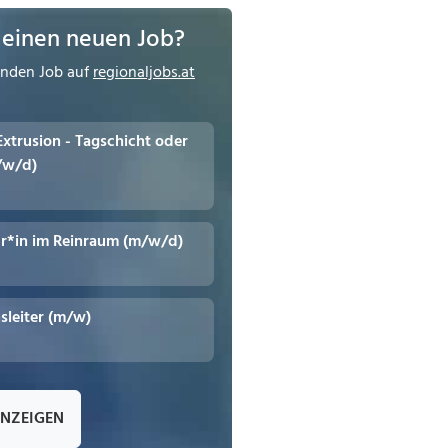
 einen neuen Job?
enden Job auf
regionaljobs.at
 Extrusion - Tagschicht oder
/w/d)
r*in im Reinraum (m/w/d)
leiter (m/w)
ANZEIGEN