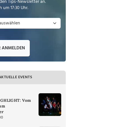
den Tips-Newsletter an.
 um 17:30 Uhr.
R ANMELDEN
AKTUELLE EVENTS
IGHLIGHT: Vom
zum
er
30