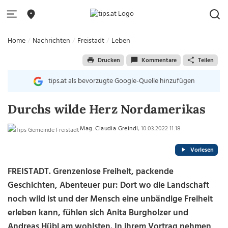
Home
Nachrichten
Freistadt
Leben
Drucken
Kommentare
Teilen
tips.at als bevorzugte Google-Quelle hinzufügen
Durchs wilde Herz Nordamerikas
Mag. Claudia Greindl
, 10.03.2022 11:18
Vorlesen
FREISTADT. Grenzenlose Freiheit, packende
Geschichten, Abenteuer pur: Dort wo die Landschaft
noch wild ist und der Mensch eine unbändige Freiheit
erleben kann, fühlen sich Anita Burgholzer und
Andreas Hübl am wohlsten. In ihrem Vortrag nehmen