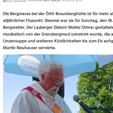
Leserartikel
Gerd SIMON
, 19.06.2023 18:30
Die Bergmesse bei der ÖAV-Braunberghütte ist für mehr a
alljährlicher Fixpunkt. Diesmal war sie für Sonntag, den 18
Bergwetter. Der Lasberger Diakon Walter Ortner gestaltet
musikalisch von der Grensbergmusi umrahmt wurde, die a
Linsensuppe und weiteren Köstlichkeiten bis zum Eis aufs
Martin Neuhauser servierte.