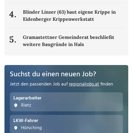
4.
Blinder Linzer (63) baut eigene Krippe in
Eidenberger Krippenwerkstatt
5.
Gramastettner Gemeinderat beschließt
weitere Baugründe in Hals
Suchst du einen neuen Job?
Jetzt den passenden Job auf
regionaljobs.at
finden
Lagerarbeiter
Rietz
LKW-Fahrer
Hörsching