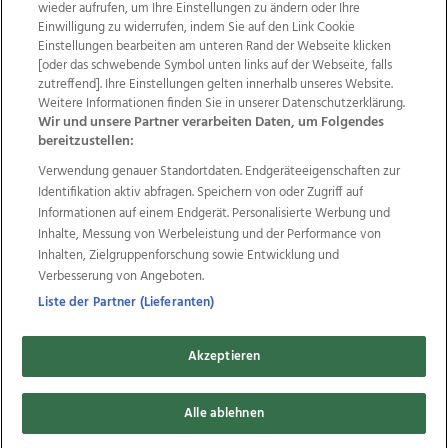
wieder aufrufen, um Ihre Einstellungen zu ändern oder Ihre
Einwilligung zu widerrufen, indem Sie auf den Link Cookie
Einstellungen bearbeiten am unteren Rand der Webseite klicken
Wir über uns
Mediadaten
Kontakt
Jobs
[oder das schwebende Symbol unten links auf der Webseite, falls
zutreffend]. Ihre Einstellungen gelten innerhalb unseres Website.
Datenschutz
Impressum
AGB Anzeigekunden
Weitere Informationen finden Sie in unserer Datenschutzerklärung.
AGB Website
Ehrenkodex
Politische Werbung
Wir und unsere Partner verarbeiten Daten, um Folgendes
bereitzustellen:
Verwendung genauer Standortdaten. Endgeräteeigenschaften zur
Weitere Angebote des Medienhauses Wimmer
Identifikation aktiv abfragen. Speichern von oder Zugriff auf
TV1
di-mog-i.at
OÖNow
Ischler Woche
Informationen auf einem Endgerät. Personalisierte Werbung und
Life Radio
OÖNachrichten
OÖN Immobilien
Inhalte, Messung von Werbeleistung und der Performance von
OÖN Karriere
OÖN Reise
Promenaden Galerien
Inhalten, Zielgruppenforschung sowie Entwicklung und
Regionaljobs
wasistlos.at
wirtrauern.at
Verbesserung von Angeboten.
Liste der Partner (Lieferanten)
Akzeptieren
Copyrights © 2026 Tips Zeitungs GmbH & Co KG
Alle ablehnen
developed by
11x11.net