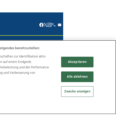
renkodex
Politische Werbung
olgendes bereitzustellen:
haften zur Identifikation aktiv
en auf einem Endgerät.
Akzeptieren
Werbeleistung und der Performance
ung und Verbesserung von
Reise
Promenaden Galerien
Alle ablehnen
Zwecke anzeigen
Cookie Einstellungen bearbeiten