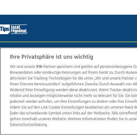
Wir über uns
Mediadaten
Kontakt
Jobs
Datens
Ihre Privatsphäre ist uns wichtig
Wir und unsere
918
-Partner speichern und greifen auf personenbezogene D
Browserdaten oder eindeutige Kennungen auf Ihrem Gerät zu. Durch Auswa
Weit
aktivieren Sie Tracking-Technologien für die unter „Wir und unsere Partner
Ihnen Dienste bereitzustellen“ aufgeführten Zwecke. Durch Auswahl von Al
TV1
di-mog-i.at
OÖNow
Ischler Woche
Life Ra
Widerruf Ihrer Einwilligung werden diese deaktiviert. Wenn Tracker deaktivi
Reg
Inhalte und Anzeigen möglicherweise nicht mehr so relevant für Sie. Sie k
jederzeit wieder aufrufen, um Ihre Einstellungen zu ändern oder Ihre Einwil
indem Sie auf den Link Cookie Einstellungen bearbeiten am unteren Rand d
[oder das schwebende Symbol unten links auf der Webseite, falls zutreffend]
gelten innerhalb unseres Website. Weitere Informationen finden Sie in unse
Copyrights © 2026 Tips Zeitungs GmbH & Co KG
Datenschutzerklärung.