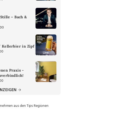
Stille – Bach &
:00
 Kellerbier in Zipf
:00
enen Praxis -
nverbindlich!
:00
ANZEIGEN