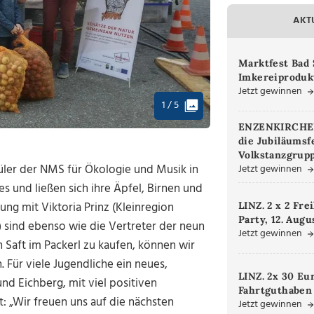
AKT
Marktfest Bad 
Imkereiproduk
Jetzt gewinnen
1 / 5
ENZENKIRCHEN.
die Jubiläumsf
Volkstanzgrupp
üler der NMS für Ökologie und Musik in
Jetzt gewinnen
 und ließen sich ihre Äpfel, Birnen und
ung mit Viktoria Prinz (Kleinregion
LINZ. 2 x 2 Fre
Party, 12. Augu
) sind ebenso wie die Vertreter der neun
Jetzt gewinnen
 Saft im Packerl zu kaufen, können wir
. Für viele Jugendliche ein neues,
LINZ. 2x 30 Eu
d Eichberg, mit viel positiven
Fahrtguthaben
: „Wir freuen uns auf die nächsten
Jetzt gewinnen