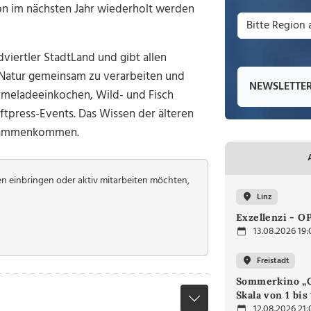
on im nächsten Jahr wiederholt werden
dviertler StadtLand und gibt allen
 Natur gemeinsam zu verarbeiten und
NEWSLETTE
rmeladeeinkochen, Wild- und Fisch
ftpress-Events. Das Wissen der älteren
zusammenkommen.
deen einbringen oder aktiv mitarbeiten möchten,
Linz
Exzellenzi - O
13.08.2026 19:
Freistadt
Sommerkino „G
Skala von 1 bis
12.08.2026 21: