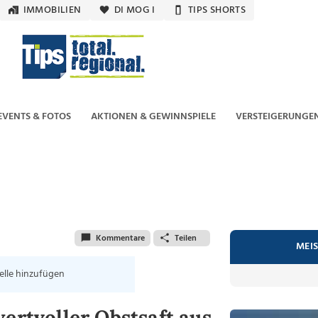
IMMOBILIEN
DI MOG I
TIPS SHORTS
EVENTS & FOTOS
AKTIONEN & GEWINNSPIELE
VERSTEIGERUNGE
Kommentare
Teilen
MEI
elle hinzufügen
ertvoller Obstsaft aus