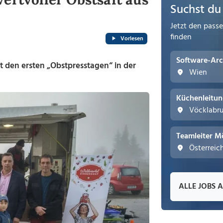
Suchst du
Jetzt den pass
finden
Vorlesen
Software-Arc
t den ersten „Obstpresstagen“ in der
Wien
Küchenleitu
Vöcklabr
Teamleiter M
Österreic
ALLE JOBS 