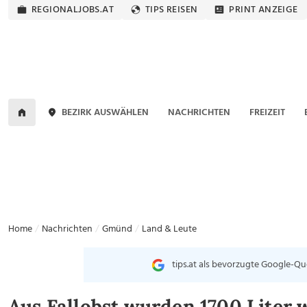
REGIONALJOBS.AT
TIPS REISEN
PRINT ANZEIGE
BEZIRK AUSWÄHLEN
NACHRICHTEN
FREIZEIT
Home
Nachrichten
Gmünd
Land & Leute
tips.at als bevorzugte Google-Qu
Aus Fallobst wurden 1700 Liter w