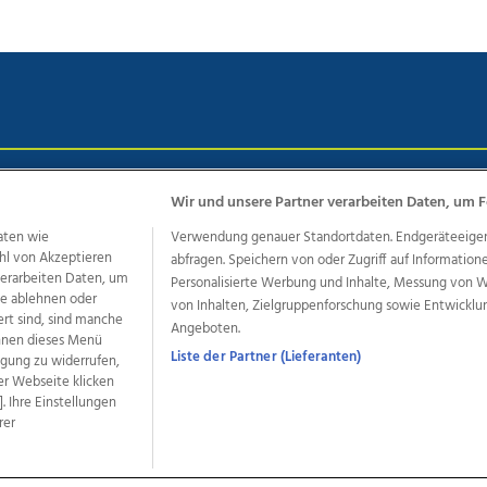
chutz
Impressum
AGB Anzeigekunden
AGB Website
Eh
Wir und unsere Partner verarbeiten Daten, um F
aten wie
Verwendung genauer Standortdaten. Endgeräteeigensc
hl von Akzeptieren
abfragen. Speichern von oder Zugriff auf Information
ere Angebote des Medienhauses Wimmer
 verarbeiten Daten, um
Personalisierte Werbung und Inhalte, Messung von 
le ablehnen oder
von Inhalten, Zielgruppenforschung sowie Entwickl
dio
OÖNachrichten
OÖN Immobilien
OÖN Karriere
OÖN 
ert sind, sind manche
Angeboten.
ionaljobs
wasistlos.at
wirtrauern.at
önnen dieses Menü
Liste der Partner (Lieferanten)
ligung zu widerrufen,
er Webseite klicken
. Ihre Einstellungen
rer
developed by
11x11.net