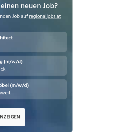
 einen neuen Job?
enden Job auf
regionaljobs.at
hitect
ng (m/w/d)
uck
öbel (m/w/d)
hweit
ANZEIGEN