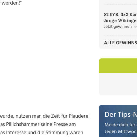
n werden!“
STEYR. 3x2 Kar
Junge Wikinger
Jetzt gewinnen
ALLE GEWINNS
Der Tips-
wurde, nutzen man die Zeit für Plauderei
as Pillichshammer seine Presse am
Melde dich für 
Jeden Mittwoch
Das Interesse und die Stimmung waren