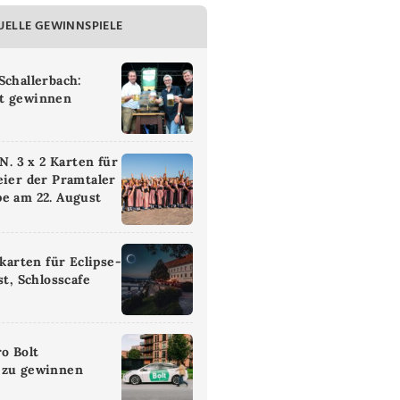
UELLE GEWINNSPIELE
Schallerbach:
t gewinnen
 3 x 2 Karten für
eier der Pramtaler
e am 22. August
ikarten für Eclipse-
st, Schlosscafe
ro Bolt
 zu gewinnen