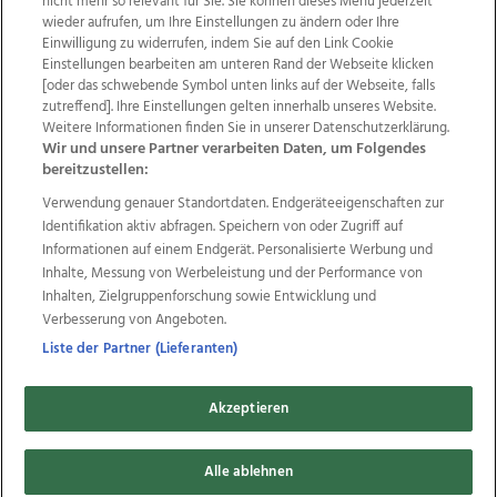
nicht mehr so relevant für Sie. Sie können dieses Menü jederzeit
wieder aufrufen, um Ihre Einstellungen zu ändern oder Ihre
Einwilligung zu widerrufen, indem Sie auf den Link Cookie
Einstellungen bearbeiten am unteren Rand der Webseite klicken
Wir über uns
Mediadaten
Kontakt
Jobs
[oder das schwebende Symbol unten links auf der Webseite, falls
Datenschutz
Impressum
AGB Anzeigekunden
zutreffend]. Ihre Einstellungen gelten innerhalb unseres Website.
AGB Website
Ehrenkodex
Politische Werbung
Weitere Informationen finden Sie in unserer Datenschutzerklärung.
Wir und unsere Partner verarbeiten Daten, um Folgendes
bereitzustellen:
Weitere Angebote des Medienhauses Wimmer
Verwendung genauer Standortdaten. Endgeräteeigenschaften zur
Identifikation aktiv abfragen. Speichern von oder Zugriff auf
TV1
di-mog-i.at
OÖNow
Ischler Woche
Informationen auf einem Endgerät. Personalisierte Werbung und
Life Radio
OÖNachrichten
OÖN Immobilien
Inhalte, Messung von Werbeleistung und der Performance von
OÖN Karriere
OÖN Reise
Promenaden Galerien
Inhalten, Zielgruppenforschung sowie Entwicklung und
Regionaljobs
wasistlos.at
wirtrauern.at
Verbesserung von Angeboten.
Liste der Partner (Lieferanten)
Copyrights © 2026 Tips Zeitungs GmbH & Co KG
Akzeptieren
developed by
11x11.net
Alle ablehnen