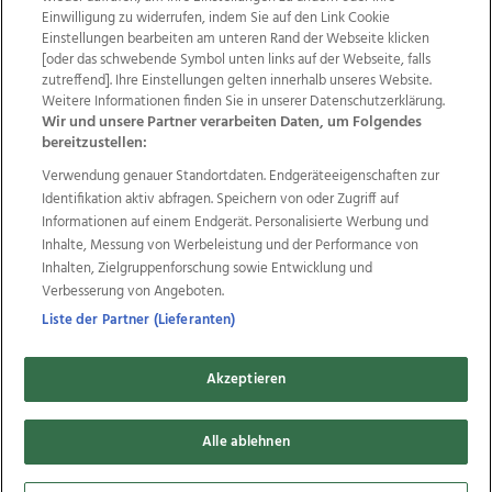
Einwilligung zu widerrufen, indem Sie auf den Link Cookie
Einstellungen bearbeiten am unteren Rand der Webseite klicken
Wir über uns
Mediadaten
Kontakt
Jobs
[oder das schwebende Symbol unten links auf der Webseite, falls
Datenschutz
Impressum
AGB Anzeigekunden
zutreffend]. Ihre Einstellungen gelten innerhalb unseres Website.
AGB Website
Ehrenkodex
Politische Werbung
Weitere Informationen finden Sie in unserer Datenschutzerklärung.
Wir und unsere Partner verarbeiten Daten, um Folgendes
bereitzustellen:
Weitere Angebote des Medienhauses Wimmer
Verwendung genauer Standortdaten. Endgeräteeigenschaften zur
Identifikation aktiv abfragen. Speichern von oder Zugriff auf
TV1
di-mog-i.at
OÖNow
Ischler Woche
Informationen auf einem Endgerät. Personalisierte Werbung und
Life Radio
OÖNachrichten
OÖN Immobilien
Inhalte, Messung von Werbeleistung und der Performance von
OÖN Karriere
OÖN Reise
Promenaden Galerien
Inhalten, Zielgruppenforschung sowie Entwicklung und
Regionaljobs
wasistlos.at
wirtrauern.at
Verbesserung von Angeboten.
Liste der Partner (Lieferanten)
Copyrights © 2026 Tips Zeitungs GmbH & Co KG
Akzeptieren
developed by
11x11.net
Alle ablehnen
Cookie Einstellungen bearbeiten