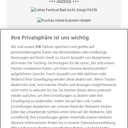
+++ ANZEIGE +++
Ihre Privatsphäre ist uns wichtig
Wir und unsere
918
-Partner speichern und greifen auf
personenbezogene Daten wie Browserdaten oder eindeutige
Kennungen auf Ihrem Gerät zu. Durch Auswahl von Akzeptieren
aktivieren Sie Tracking-Technologien für die unter „Wir und unsere
Partner verarbeiten Daten, um Ihnen Dienste bereitzustellen“
aufgeführten Zwecke. Durch Auswahl von Alle ablehnen oder
Widerruf Ihrer Einwilligung werden diese deaktiviert. Wenn Tracker
deaktiviert sind, sind manche Inhalte und Anzeigen möglicherweise
nicht mehr so relevant für Sie. Sie können dieses Menü jederzeit
wieder aufrufen, um Ihre Einstellungen zu ändern oder Ihre
Einwilligung zu widerrufen, indem Sie auf den Link Cookie
Einstellungen bearbeiten am unteren Rand der Webseite klicken
Wir über uns
Mediadaten
Kontakt
Jobs
[oder das schwebende Symbol unten links auf der Webseite, falls
Datenschutz
Impressum
AGB Anzeigekunden
zutreffend]. Ihre Einstellungen gelten innerhalb unseres Website.
AGB Website
Ehrenkodex
Politische Werbung
Weitere Informationen finden Sie in unserer Datenschutzerklärung.