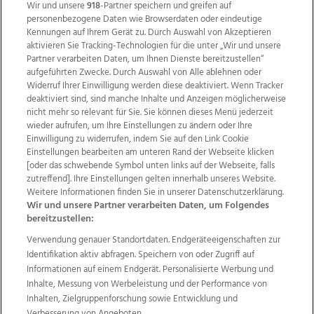
Wir und unsere
918
-Partner speichern und greifen auf
personenbezogene Daten wie Browserdaten oder eindeutige
Kennungen auf Ihrem Gerät zu. Durch Auswahl von Akzeptieren
aktivieren Sie Tracking-Technologien für die unter „Wir und unsere
Partner verarbeiten Daten, um Ihnen Dienste bereitzustellen“
aufgeführten Zwecke. Durch Auswahl von Alle ablehnen oder
Widerruf Ihrer Einwilligung werden diese deaktiviert. Wenn Tracker
deaktiviert sind, sind manche Inhalte und Anzeigen möglicherweise
nicht mehr so relevant für Sie. Sie können dieses Menü jederzeit
wieder aufrufen, um Ihre Einstellungen zu ändern oder Ihre
Einwilligung zu widerrufen, indem Sie auf den Link Cookie
Einstellungen bearbeiten am unteren Rand der Webseite klicken
Wir über uns
Mediadaten
Kontakt
Jobs
[oder das schwebende Symbol unten links auf der Webseite, falls
Datenschutz
Impressum
AGB Anzeigekunden
zutreffend]. Ihre Einstellungen gelten innerhalb unseres Website.
Weitere Informationen finden Sie in unserer Datenschutzerklärung.
AGB Website
Ehrenkodex
Politische Werbung
Wir und unsere Partner verarbeiten Daten, um Folgendes
bereitzustellen:
Verwendung genauer Standortdaten. Endgeräteeigenschaften zur
Weitere Angebote des Medienhauses Wimmer
Identifikation aktiv abfragen. Speichern von oder Zugriff auf
TV1
di-mog-i.at
OÖNow
Ischler Woche
Informationen auf einem Endgerät. Personalisierte Werbung und
Life Radio
OÖNachrichten
OÖN Immobilien
Inhalte, Messung von Werbeleistung und der Performance von
OÖN Karriere
OÖN Reise
Promenaden Galerien
Inhalten, Zielgruppenforschung sowie Entwicklung und
Regionaljobs
wasistlos.at
wirtrauern.at
Verbesserung von Angeboten.