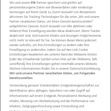
Wir und unsere
918
-Partner speichern und greifen auf
personenbezogene Daten wie Browserdaten oder eindeutige
Kennungen auf Ihrem Gerät zu. Durch Auswahl von Akzeptieren
aktivieren Sie Tracking-Technologien für die unter „Wir und unsere
Partner verarbeiten Daten, um Ihnen Dienste bereitzustellen“
aufgeführten Zwecke. Durch Auswahl von Alle ablehnen oder
Widerruf Ihrer Einwilligung werden diese deaktiviert. Wenn Tracker
deaktiviert sind, sind manche Inhalte und Anzeigen möglicherweise
nicht mehr so relevant für Sie. Sie können dieses Menü jederzeit
wieder aufrufen, um Ihre Einstellungen zu ändern oder Ihre
Einwilligung zu widerrufen, indem Sie auf den Link Cookie
Einstellungen bearbeiten am unteren Rand der Webseite klicken
Wir über uns
Mediadaten
Kontakt
Jobs
[oder das schwebende Symbol unten links auf der Webseite, falls
Datenschutz
Impressum
AGB Anzeigekunden
zutreffend]. Ihre Einstellungen gelten innerhalb unseres Website.
Weitere Informationen finden Sie in unserer Datenschutzerklärung.
AGB Website
Ehrenkodex
Politische Werbung
Wir und unsere Partner verarbeiten Daten, um Folgendes
bereitzustellen:
Verwendung genauer Standortdaten. Endgeräteeigenschaften zur
Weitere Angebote des Medienhauses Wimmer
Identifikation aktiv abfragen. Speichern von oder Zugriff auf
TV1
di-mog-i.at
OÖNow
Ischler Woche
Informationen auf einem Endgerät. Personalisierte Werbung und
Life Radio
OÖNachrichten
OÖN Immobilien
Inhalte, Messung von Werbeleistung und der Performance von
OÖN Karriere
OÖN Reise
Promenaden Galerien
Inhalten, Zielgruppenforschung sowie Entwicklung und