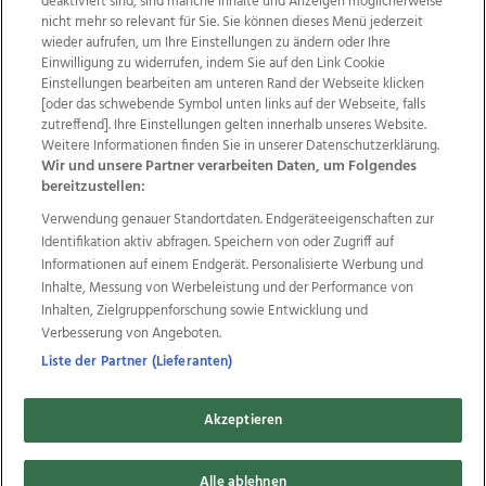
deaktiviert sind, sind manche Inhalte und Anzeigen möglicherweise
nicht mehr so relevant für Sie. Sie können dieses Menü jederzeit
wieder aufrufen, um Ihre Einstellungen zu ändern oder Ihre
Einwilligung zu widerrufen, indem Sie auf den Link Cookie
Einstellungen bearbeiten am unteren Rand der Webseite klicken
Wir über uns
Mediadaten
Kontakt
Jobs
[oder das schwebende Symbol unten links auf der Webseite, falls
Datenschutz
Impressum
AGB Anzeigekunden
zutreffend]. Ihre Einstellungen gelten innerhalb unseres Website.
AGB Website
Ehrenkodex
Politische Werbung
Weitere Informationen finden Sie in unserer Datenschutzerklärung.
Wir und unsere Partner verarbeiten Daten, um Folgendes
bereitzustellen:
Weitere Angebote des Medienhauses Wimmer
Verwendung genauer Standortdaten. Endgeräteeigenschaften zur
Identifikation aktiv abfragen. Speichern von oder Zugriff auf
TV1
di-mog-i.at
OÖNow
Ischler Woche
Informationen auf einem Endgerät. Personalisierte Werbung und
Life Radio
OÖNachrichten
OÖN Immobilien
Inhalte, Messung von Werbeleistung und der Performance von
OÖN Karriere
OÖN Reise
Promenaden Galerien
Inhalten, Zielgruppenforschung sowie Entwicklung und
Regionaljobs
wasistlos.at
wirtrauern.at
Verbesserung von Angeboten.
Liste der Partner (Lieferanten)
Copyrights © 2026 Tips Zeitungs GmbH & Co KG
Akzeptieren
developed by
11x11.net
Alle ablehnen