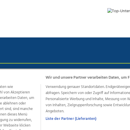
chutz
Impressum
AGB Anzeigekunden
AGB Website
Eh
Wir und unsere Partner verarbeiten Daten, um F
aten wie
Verwendung genauer Standortdaten. Endgeräteeigensc
hl von Akzeptieren
abfragen. Speichern von oder Zugriff auf Information
ere Angebote des Medienhauses Wimmer
 verarbeiten Daten, um
Personalisierte Werbung und Inhalte, Messung von 
le ablehnen oder
von Inhalten, Zielgruppenforschung sowie Entwickl
dio
OÖNachrichten
OÖN Immobilien
OÖN Karriere
OÖN 
ert sind, sind manche
Angeboten.
ionaljobs
wasistlos.at
wirtrauern.at
önnen dieses Menü
Liste der Partner (Lieferanten)
ligung zu widerrufen,
er Webseite klicken