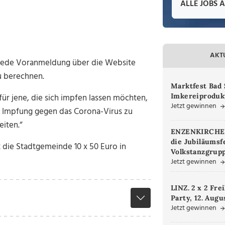
ALLE JOBS 
AKT
t jede Voranmeldung über die Website
u berechnen.
Marktfest Bad 
Imkereiproduk
für jene, die sich impfen lassen möchten,
Jetzt gewinnen
e Impfung gegen das Corona-Virus zu
iten.“
ENZENKIRCHEN.
die Jubiläumsf
st die Stadtgemeinde 10 x 50 Euro in
Volkstanzgrupp
Jetzt gewinnen
LINZ. 2 x 2 Fre
Party, 12. Augu
Jetzt gewinnen