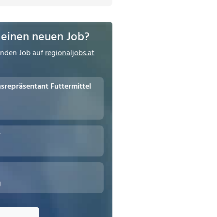
 einen neuen Job?
enden Job auf
regionaljobs.at
repräsentant Futtermittel
r
g