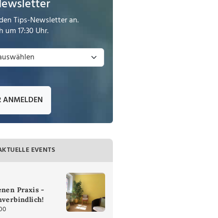
Newsletter
den Tips-Newsletter an.
 um 17:30 Uhr.
R ANMELDEN
AKTUELLE EVENTS
enen Praxis -
nverbindlich!
:00