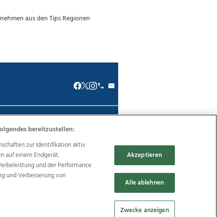
renkodex
Politische Werbung
olgendes bereitzustellen:
haften zur Identifikation aktiv
en auf einem Endgerät.
Akzeptieren
Werbeleistung und der Performance
ung und Verbesserung von
Reise
Promenaden Galerien
Alle ablehnen
Zwecke anzeigen