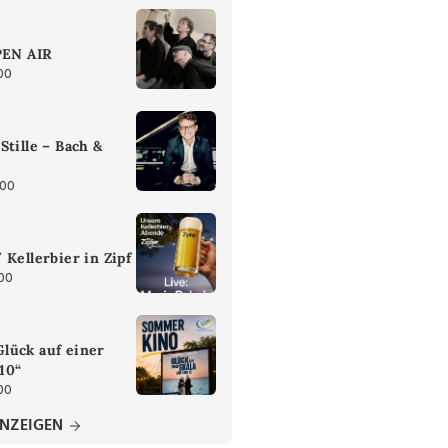
PEN AIR
00
Stille – Bach &
:00
 Kellerbier in Zipf
:00
lück auf einer
 10“
00
ANZEIGEN