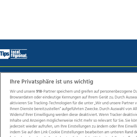
Wir über uns
Mediadaten
Kontakt
Jobs
Datens
Ihre Privatsphäre ist uns wichtig
Wir und unsere
918
-Partner speichern und greifen auf personenbezogene D
Browserdaten oder eindeutige Kennungen auf Ihrem Gerät zu. Durch Auswa
Weit
aktivieren Sie Tracking-Technologien für die unter „Wir und unsere Partner
Ihnen Dienste bereitzustellen“ aufgeführten Zwecke. Durch Auswahl von Al
TV1
di-mog-i.at
OÖNow
Ischler Woche
Life Ra
Widerruf Ihrer Einwilligung werden diese deaktiviert. Wenn Tracker deaktivi
Reg
Inhalte und Anzeigen möglicherweise nicht mehr so relevant für Sie. Sie k
jederzeit wieder aufrufen, um Ihre Einstellungen zu ändern oder Ihre Einwil
indem Sie auf den Link Cookie Einstellungen bearbeiten am unteren Rand d