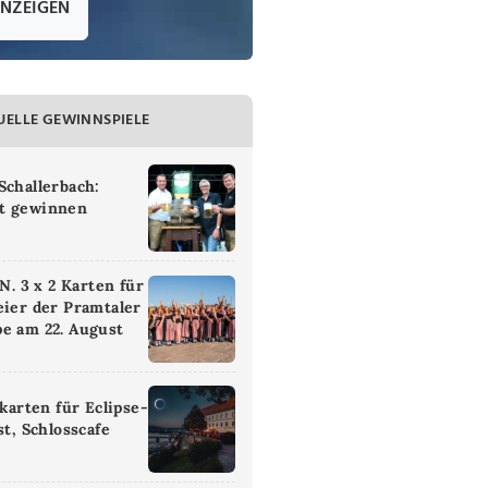
ANZEIGEN
UELLE GEWINNSPIELE
Schallerbach:
t gewinnen
 3 x 2 Karten für
eier der Pramtaler
e am 22. August
ikarten für Eclipse-
st, Schlosscafe