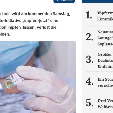
Vorlesen
1.
Töpferm
schule wird am kommenden Samstag,
Kerami
e-Initiative „impfen-jetzt“ eine
tion impfen lassen, verlost die
Neuauss
2.
inen.
Lounge
Esplana
Großer 
3.
Dachstu
Einfami
4.
Ein Stü
verschw
5.
Drei Ver
Weißen