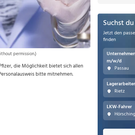
Suchst du
Jetzt den pass
finden
Unternehmens
ithout permission.)
m/w/d
zer, die Möglichkeit bietet sich allen
Passau
Personalausweis bitte mitnehmen.
Lagerarbeite
Rietz
LKW-Fahrer
Hörschin