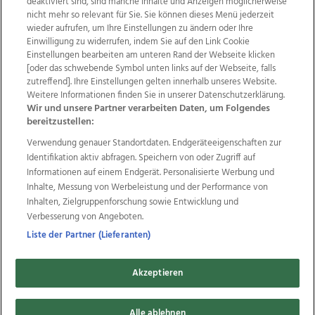
deaktiviert sind, sind manche Inhalte und Anzeigen möglicherweise
nicht mehr so relevant für Sie. Sie können dieses Menü jederzeit
wieder aufrufen, um Ihre Einstellungen zu ändern oder Ihre
Einwilligung zu widerrufen, indem Sie auf den Link Cookie
Einstellungen bearbeiten am unteren Rand der Webseite klicken
Wir über uns
Mediadaten
Kontakt
Jobs
[oder das schwebende Symbol unten links auf der Webseite, falls
Datenschutz
Impressum
AGB Anzeigekunden
zutreffend]. Ihre Einstellungen gelten innerhalb unseres Website.
Weitere Informationen finden Sie in unserer Datenschutzerklärung.
AGB Website
Ehrenkodex
Politische Werbung
Wir und unsere Partner verarbeiten Daten, um Folgendes
bereitzustellen:
Verwendung genauer Standortdaten. Endgeräteeigenschaften zur
Weitere Angebote des Medienhauses Wimmer
Identifikation aktiv abfragen. Speichern von oder Zugriff auf
TV1
di-mog-i.at
OÖNow
Ischler Woche
Informationen auf einem Endgerät. Personalisierte Werbung und
Life Radio
OÖNachrichten
OÖN Immobilien
Inhalte, Messung von Werbeleistung und der Performance von
OÖN Karriere
OÖN Reise
Promenaden Galerien
Inhalten, Zielgruppenforschung sowie Entwicklung und
Regionaljobs
wasistlos.at
wirtrauern.at
Verbesserung von Angeboten.
Liste der Partner (Lieferanten)
Akzeptieren
Copyrights © 2026 Tips Zeitungs GmbH & Co KG
developed by
11x11.net
Alle ablehnen