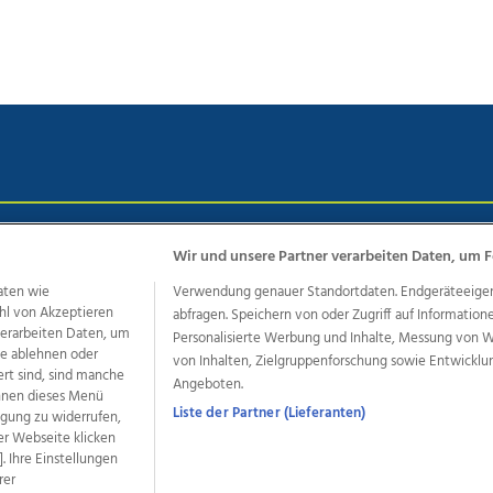
chutz
Impressum
AGB Anzeigekunden
AGB Website
Eh
Wir und unsere Partner verarbeiten Daten, um F
aten wie
Verwendung genauer Standortdaten. Endgeräteeigensc
hl von Akzeptieren
abfragen. Speichern von oder Zugriff auf Information
ere Angebote des Medienhauses Wimmer
 verarbeiten Daten, um
Personalisierte Werbung und Inhalte, Messung von 
le ablehnen oder
von Inhalten, Zielgruppenforschung sowie Entwickl
dio
OÖNachrichten
OÖN Immobilien
OÖN Karriere
OÖN 
ert sind, sind manche
Angeboten.
ionaljobs
wasistlos.at
wirtrauern.at
önnen dieses Menü
Liste der Partner (Lieferanten)
ligung zu widerrufen,
er Webseite klicken
. Ihre Einstellungen
rer
developed by
11x11.net