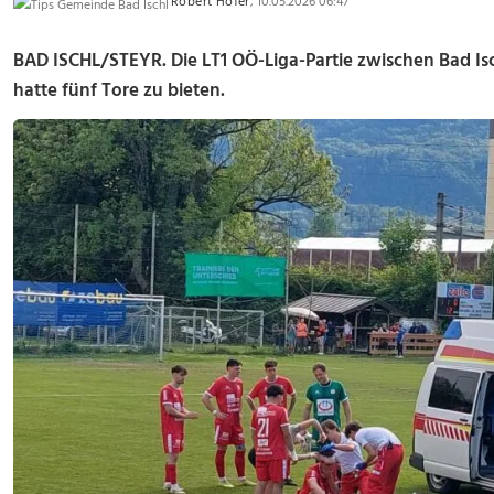
Robert Hofer
, 10.05.2026 06:47
BAD ISCHL/STEYR. Die LT1 OÖ-Liga-Partie zwischen Bad Is
hatte fünf Tore zu bieten.