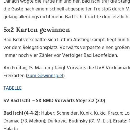
Danach wogte die Partie hin und her. Bad Ischl traf die Stang
die Gäste nach einem schnell abgespielten Freistoß durch Mila
gelang allerdings nicht mehr, Bad Ischl brachte den letztlich
5x2 Karten gewinnen
Bad Ischl verschaffte sich Luft im Abstiegskampf, liegt nun 
vor dem Relegationsplatz. Vorwärts verpasste einen großen S
immer noch vier Zähler vor Verfolger Bad Leonfelden.
Am Freitag, 15. Mai, empfängt Vorwärts die UVB Vöcklamarkt
Freikarten (
zum Gewinnspiel
).
TABELLE
SV Bad Ischl – SK BMD Vorwärts Steyr 3:2 (3:0)
Bad Ischl (4-4-2):
Huber; Schneider, Kunik, Kukic, Kracun; Lo
Dramac (78. Mekon); Durkovic, Budinsky (81. M. Eisl).
Ersatz
:
Halada.