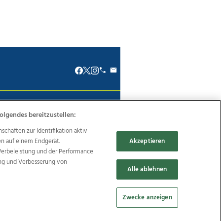
renkodex
Politische Werbung
olgendes bereitzustellen:
haften zur Identifikation aktiv
en auf einem Endgerät.
Akzeptieren
Werbeleistung und der Performance
ung und Verbesserung von
Reise
Promenaden Galerien
Alle ablehnen
Zwecke anzeigen
Cookie Einstellungen bearbeiten