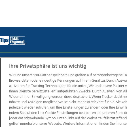
Wir über uns
Mediadaten
Kontakt
Jobs
Datens
Ihre Privatsphäre ist uns wichtig
Wir und unsere
918
-Partner speichern und greifen auf personenbezogene D
Browserdaten oder eindeutige Kennungen auf Ihrem Gerät zu. Durch Auswa
Weit
aktivieren Sie Tracking-Technologien für die unter „Wir und unsere Partner
Ihnen Dienste bereitzustellen“ aufgeführten Zwecke. Durch Auswahl von Al
TV1
di-mog-i.at
OÖNow
Ischler Woche
Life Ra
Widerruf Ihrer Einwilligung werden diese deaktiviert. Wenn Tracker deaktivi
Reg
Inhalte und Anzeigen möglicherweise nicht mehr so relevant für Sie. Sie k
jederzeit wieder aufrufen, um Ihre Einstellungen zu ändern oder Ihre Einwil
indem Sie auf den Link Cookie Einstellungen bearbeiten am unteren Rand d
[oder das schwebende Symbol unten links auf der Webseite, falls zutreffend]
gelten innerhalb unseres Website. Weitere Informationen finden Sie in unse
Copyrights © 2026 Tips Zeitungs GmbH & Co KG