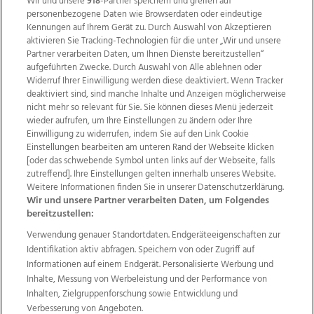
Wir und unsere
918
-Partner speichern und greifen auf
personenbezogene Daten wie Browserdaten oder eindeutige
Kennungen auf Ihrem Gerät zu. Durch Auswahl von Akzeptieren
aktivieren Sie Tracking-Technologien für die unter „Wir und unsere
Partner verarbeiten Daten, um Ihnen Dienste bereitzustellen“
aufgeführten Zwecke. Durch Auswahl von Alle ablehnen oder
Widerruf Ihrer Einwilligung werden diese deaktiviert. Wenn Tracker
deaktiviert sind, sind manche Inhalte und Anzeigen möglicherweise
nicht mehr so relevant für Sie. Sie können dieses Menü jederzeit
wieder aufrufen, um Ihre Einstellungen zu ändern oder Ihre
Einwilligung zu widerrufen, indem Sie auf den Link Cookie
Einstellungen bearbeiten am unteren Rand der Webseite klicken
[oder das schwebende Symbol unten links auf der Webseite, falls
Wir über uns
Mediadaten
Kontakt
Jobs
zutreffend]. Ihre Einstellungen gelten innerhalb unseres Website.
Datenschutz
Impressum
AGB Anzeigekunden
Weitere Informationen finden Sie in unserer Datenschutzerklärung.
Wir und unsere Partner verarbeiten Daten, um Folgendes
AGB Website
Ehrenkodex
Politische Werbung
bereitzustellen:
Verwendung genauer Standortdaten. Endgeräteeigenschaften zur
Identifikation aktiv abfragen. Speichern von oder Zugriff auf
Weitere Angebote des Medienhauses Wimmer
Informationen auf einem Endgerät. Personalisierte Werbung und
TV1
di-mog-i.at
OÖNow
Ischler Woche
Inhalte, Messung von Werbeleistung und der Performance von
Life Radio
OÖNachrichten
OÖN Immobilien
Inhalten, Zielgruppenforschung sowie Entwicklung und
OÖN Karriere
OÖN Reise
Promenaden Galerien
Verbesserung von Angeboten.