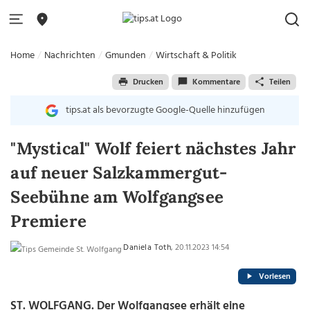
Home
Nachrichten
Gmunden
Wirtschaft & Politik
Drucken
Kommentare
Teilen
tips.at als bevorzugte Google-Quelle hinzufügen
"Mystical" Wolf feiert nächstes Jahr
auf neuer Salzkammergut-
Seebühne am Wolfgangsee
Premiere
Daniela Toth
, 20.11.2023 14:54
Vorlesen
ST. WOLFGANG. Der Wolfgangsee erhält eine