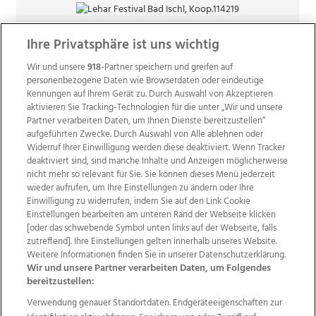
Ihre Privatsphäre ist uns wichtig
Wir und unsere
918
-Partner speichern und greifen auf
personenbezogene Daten wie Browserdaten oder eindeutige
Kennungen auf Ihrem Gerät zu. Durch Auswahl von Akzeptieren
aktivieren Sie Tracking-Technologien für die unter „Wir und unsere
Partner verarbeiten Daten, um Ihnen Dienste bereitzustellen“
aufgeführten Zwecke. Durch Auswahl von Alle ablehnen oder
Widerruf Ihrer Einwilligung werden diese deaktiviert. Wenn Tracker
deaktiviert sind, sind manche Inhalte und Anzeigen möglicherweise
nicht mehr so relevant für Sie. Sie können dieses Menü jederzeit
wieder aufrufen, um Ihre Einstellungen zu ändern oder Ihre
Einwilligung zu widerrufen, indem Sie auf den Link Cookie
Einstellungen bearbeiten am unteren Rand der Webseite klicken
Wir über uns
Mediadaten
Kontakt
Jobs
[oder das schwebende Symbol unten links auf der Webseite, falls
Datenschutz
Impressum
AGB Anzeigekunden
zutreffend]. Ihre Einstellungen gelten innerhalb unseres Website.
Weitere Informationen finden Sie in unserer Datenschutzerklärung.
AGB Website
Ehrenkodex
Politische Werbung
Wir und unsere Partner verarbeiten Daten, um Folgendes
bereitzustellen:
Verwendung genauer Standortdaten. Endgeräteeigenschaften zur
Weitere Angebote des Medienhauses Wimmer