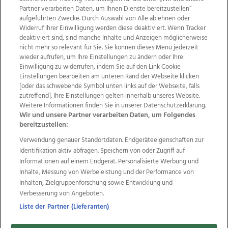
Partner verarbeiten Daten, um Ihnen Dienste bereitzustellen“
aufgeführten Zwecke. Durch Auswahl von Alle ablehnen oder
Widerruf Ihrer Einwilligung werden diese deaktiviert. Wenn Tracker
deaktiviert sind, sind manche Inhalte und Anzeigen möglicherweise
nicht mehr so relevant für Sie. Sie können dieses Menü jederzeit
wieder aufrufen, um Ihre Einstellungen zu ändern oder Ihre
Einwilligung zu widerrufen, indem Sie auf den Link Cookie
Einstellungen bearbeiten am unteren Rand der Webseite klicken
Wir über uns
Mediadaten
Kontakt
Jobs
[oder das schwebende Symbol unten links auf der Webseite, falls
Datenschutz
Impressum
AGB Anzeigekunden
zutreffend]. Ihre Einstellungen gelten innerhalb unseres Website.
Weitere Informationen finden Sie in unserer Datenschutzerklärung.
AGB Website
Ehrenkodex
Politische Werbung
Wir und unsere Partner verarbeiten Daten, um Folgendes
bereitzustellen:
Verwendung genauer Standortdaten. Endgeräteeigenschaften zur
Weitere Angebote des Medienhauses Wimmer
Identifikation aktiv abfragen. Speichern von oder Zugriff auf
TV1
di-mog-i.at
OÖNow
Ischler Woche
Informationen auf einem Endgerät. Personalisierte Werbung und
Life Radio
OÖNachrichten
OÖN Immobilien
Inhalte, Messung von Werbeleistung und der Performance von
OÖN Karriere
OÖN Reise
Promenaden Galerien
Inhalten, Zielgruppenforschung sowie Entwicklung und
Regionaljobs
wasistlos.at
wirtrauern.at
Verbesserung von Angeboten.
Liste der Partner (Lieferanten)