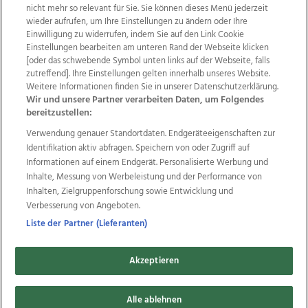
nicht mehr so relevant für Sie. Sie können dieses Menü jederzeit
wieder aufrufen, um Ihre Einstellungen zu ändern oder Ihre
Einwilligung zu widerrufen, indem Sie auf den Link Cookie
Einstellungen bearbeiten am unteren Rand der Webseite klicken
Wir über uns
Mediadaten
Kontakt
Jobs
[oder das schwebende Symbol unten links auf der Webseite, falls
Datenschutz
Impressum
AGB Anzeigekunden
zutreffend]. Ihre Einstellungen gelten innerhalb unseres Website.
AGB Website
Ehrenkodex
Politische Werbung
Weitere Informationen finden Sie in unserer Datenschutzerklärung.
Wir und unsere Partner verarbeiten Daten, um Folgendes
bereitzustellen:
Weitere Angebote des Medienhauses Wimmer
Verwendung genauer Standortdaten. Endgeräteeigenschaften zur
Identifikation aktiv abfragen. Speichern von oder Zugriff auf
TV1
di-mog-i.at
OÖNow
Ischler Woche
Informationen auf einem Endgerät. Personalisierte Werbung und
Life Radio
OÖNachrichten
OÖN Immobilien
Inhalte, Messung von Werbeleistung und der Performance von
OÖN Karriere
OÖN Reise
Promenaden Galerien
Inhalten, Zielgruppenforschung sowie Entwicklung und
Regionaljobs
wasistlos.at
wirtrauern.at
Verbesserung von Angeboten.
Liste der Partner (Lieferanten)
Copyrights © 2026 Tips Zeitungs GmbH & Co KG
Akzeptieren
developed by
11x11.net
Alle ablehnen