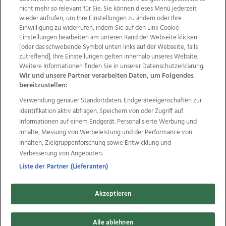
nicht mehr so relevant für Sie. Sie können dieses Menü jederzeit
wieder aufrufen, um Ihre Einstellungen zu ändern oder Ihre
Einwilligung zu widerrufen, indem Sie auf den Link Cookie
Einstellungen bearbeiten am unteren Rand der Webseite klicken
[oder das schwebende Symbol unten links auf der Webseite, falls
Wir über uns
Mediadaten
Kontakt
Jobs
zutreffend]. Ihre Einstellungen gelten innerhalb unseres Website.
Datenschutz
Impressum
AGB Anzeigekunden
Weitere Informationen finden Sie in unserer Datenschutzerklärung.
Wir und unsere Partner verarbeiten Daten, um Folgendes
AGB Website
Ehrenkodex
Politische Werbung
bereitzustellen:
Verwendung genauer Standortdaten. Endgeräteeigenschaften zur
Identifikation aktiv abfragen. Speichern von oder Zugriff auf
Weitere Angebote des Medienhauses Wimmer
Informationen auf einem Endgerät. Personalisierte Werbung und
TV1
di-mog-i.at
OÖNow
Ischler Woche
Inhalte, Messung von Werbeleistung und der Performance von
Life Radio
OÖNachrichten
OÖN Immobilien
Inhalten, Zielgruppenforschung sowie Entwicklung und
OÖN Karriere
OÖN Reise
Promenaden Galerien
Verbesserung von Angeboten.
Regionaljobs
wasistlos.at
wirtrauern.at
Liste der Partner (Lieferanten)
Akzeptieren
Copyrights © 2026 Tips Zeitungs GmbH & Co KG
Alle ablehnen