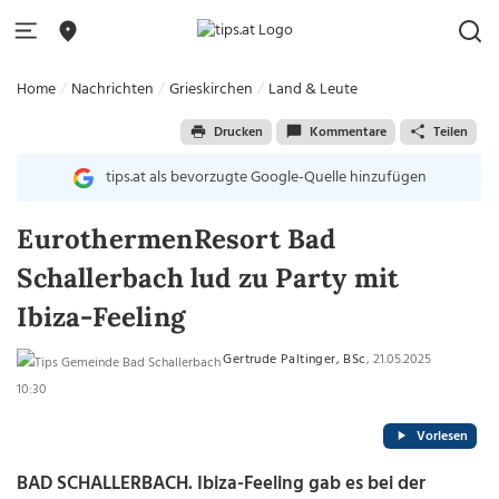
Home
Nachrichten
Grieskirchen
Land & Leute
Drucken
Kommentare
Teilen
tips.at als bevorzugte Google-Quelle hinzufügen
EurothermenResort Bad
Schallerbach lud zu Party mit
Ibiza-Feeling
Gertrude Paltinger, BSc
, 21.05.2025
10:30
Vorlesen
BAD SCHALLERBACH. Ibiza-Feeling gab es bei der