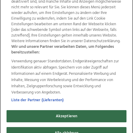
deaktiviert sind, sind manche Inhalte und Anzeigen möglicherweise
nicht mehr so relevant für Sie. Sie können dieses Menü jederzeit
wieder aufrufen, um Ihre Einstellungen zu ändern oder Ihre
Einwilligung zu widerrufen, indem Sie auf den Link Cookie
Einstellungen bearbeiten am unteren Rand der Webseite klicken
Wir über uns
Mediadaten
Kontakt
Jobs
[oder das schwebende Symbol unten links auf der Webseite, falls
Datenschutz
Impressum
AGB Anzeigekunden
zutreffend]. Ihre Einstellungen gelten innerhalb unseres Website.
AGB Website
Ehrenkodex
Politische Werbung
Weitere Informationen finden Sie in unserer Datenschutzerklärung.
Wir und unsere Partner verarbeiten Daten, um Folgendes
bereitzustellen:
Weitere Angebote des Medienhauses Wimmer
Verwendung genauer Standortdaten. Endgeräteeigenschaften zur
Identifikation aktiv abfragen. Speichern von oder Zugriff auf
TV1
di-mog-i.at
OÖNow
Ischler Woche
Informationen auf einem Endgerät. Personalisierte Werbung und
Life Radio
OÖNachrichten
OÖN Immobilien
Inhalte, Messung von Werbeleistung und der Performance von
OÖN Karriere
OÖN Reise
Promenaden Galerien
Inhalten, Zielgruppenforschung sowie Entwicklung und
Regionaljobs
wasistlos.at
wirtrauern.at
Verbesserung von Angeboten.
Liste der Partner (Lieferanten)
Copyrights © 2026 Tips Zeitungs GmbH & Co KG
Akzeptieren
developed by
11x11.net