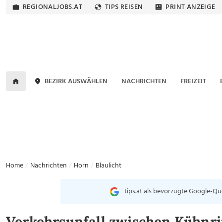
REGIONALJOBS.AT
TIPS REISEN
PRINT ANZEIGE
BEZIRK AUSWÄHLEN
NACHRICHTEN
FREIZEIT
Home
Nachrichten
Horn
Blaulicht
tips.at als bevorzugte Google-Qu
Verkehrsunfall zwischen Kühnr