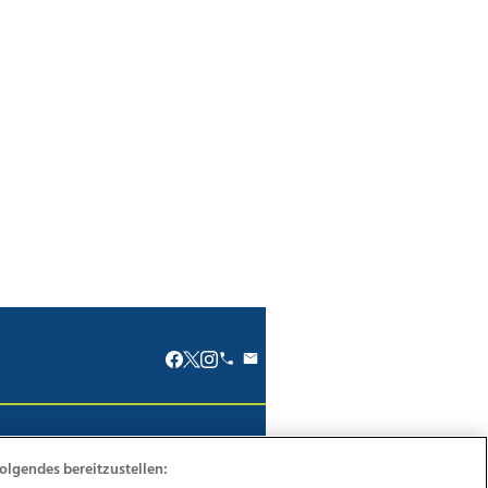
renkodex
Politische Werbung
olgendes bereitzustellen: