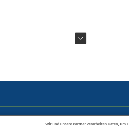
chutz
Impressum
AGB Anzeigekunden
AGB Website
Eh
Wir und unsere Partner verarbeiten Daten, um F