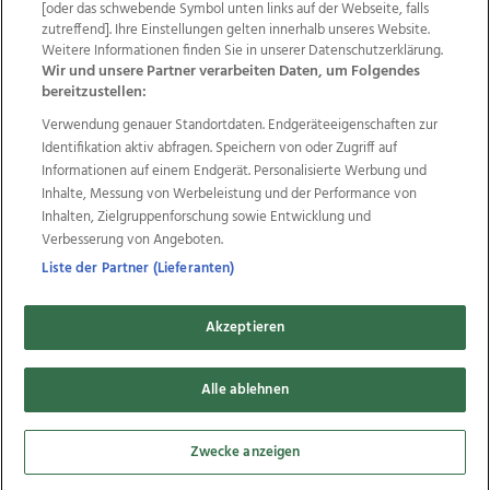
[oder das schwebende Symbol unten links auf der Webseite, falls
Datenschutz
Impressum
AGB Anzeigekunden
zutreffend]. Ihre Einstellungen gelten innerhalb unseres Website.
AGB Website
Ehrenkodex
Politische Werbung
Weitere Informationen finden Sie in unserer Datenschutzerklärung.
Wir und unsere Partner verarbeiten Daten, um Folgendes
bereitzustellen:
Weitere Angebote des Medienhauses Wimmer
Verwendung genauer Standortdaten. Endgeräteeigenschaften zur
Identifikation aktiv abfragen. Speichern von oder Zugriff auf
TV1
di-mog-i.at
OÖNow
Ischler Woche
Informationen auf einem Endgerät. Personalisierte Werbung und
Life Radio
OÖNachrichten
OÖN Immobilien
Inhalte, Messung von Werbeleistung und der Performance von
OÖN Karriere
OÖN Reise
Promenaden Galerien
Inhalten, Zielgruppenforschung sowie Entwicklung und
Regionaljobs
wasistlos.at
wirtrauern.at
Verbesserung von Angeboten.
Liste der Partner (Lieferanten)
Copyrights © 2026 Tips Zeitungs GmbH & Co KG
Akzeptieren
developed by
11x11.net
Alle ablehnen
Cookie Einstellungen bearbeiten
Zwecke anzeigen