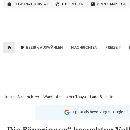
REGIONALJOBS.AT
TIPS REISEN
PRINT ANZEIGE
BEZIRK AUSWÄHLEN
NACHRICHTEN
FREIZEIT
Home
Nachrichten
Waidhofen an der Thaya
Land & Leute
tips.at als bevorzugte Google-Qu
„Die Bäuerinnen“ besuchten Vol