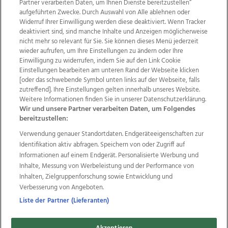
Partner verarbeiten Daten, um Ihnen Dienste bereitzustellen“
aufgeführten Zwecke. Durch Auswahl von Alle ablehnen oder
Widerruf Ihrer Einwilligung werden diese deaktiviert. Wenn Tracker
deaktiviert sind, sind manche Inhalte und Anzeigen möglicherweise
nicht mehr so relevant für Sie. Sie können dieses Menü jederzeit
wieder aufrufen, um Ihre Einstellungen zu ändern oder Ihre
Einwilligung zu widerrufen, indem Sie auf den Link Cookie
Einstellungen bearbeiten am unteren Rand der Webseite klicken
Wir über uns
Mediadaten
Kontakt
Jobs
[oder das schwebende Symbol unten links auf der Webseite, falls
zutreffend]. Ihre Einstellungen gelten innerhalb unseres Website.
Datenschutz
Impressum
AGB Anzeigekunden
Weitere Informationen finden Sie in unserer Datenschutzerklärung.
AGB Website
Ehrenkodex
Politische Werbung
Wir und unsere Partner verarbeiten Daten, um Folgendes
bereitzustellen:
Verwendung genauer Standortdaten. Endgeräteeigenschaften zur
Weitere Angebote des Medienhauses Wimmer
Identifikation aktiv abfragen. Speichern von oder Zugriff auf
TV1
di-mog-i.at
OÖNow
Ischler Woche
Informationen auf einem Endgerät. Personalisierte Werbung und
Life Radio
OÖNachrichten
OÖN Immobilien
Inhalte, Messung von Werbeleistung und der Performance von
OÖN Karriere
OÖN Reise
Promenaden Galerien
Inhalten, Zielgruppenforschung sowie Entwicklung und
Regionaljobs
wasistlos.at
wirtrauern.at
Verbesserung von Angeboten.
Liste der Partner (Lieferanten)