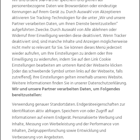
Wir und unsere
918
-Partner speichern und greifen auf
personenbezogene Daten wie Browserdaten oder eindeutige
Kennungen auf Ihrem Gerät zu. Durch Auswahl von Akzeptieren
aktivieren Sie Tracking-Technologien für die unter „Wir und unsere
Partner verarbeiten Daten, um Ihnen Dienste bereitzustellen“
aufgeführten Zwecke. Durch Auswahl von Alle ablehnen oder
Widerruf Ihrer Einwilligung werden diese deaktiviert. Wenn Tracker
deaktiviert sind, sind manche Inhalte und Anzeigen möglicherweise
nicht mehr so relevant für Sie. Sie können dieses Menü jederzeit
wieder aufrufen, um Ihre Einstellungen zu ändern oder Ihre
Einwilligung zu widerrufen, indem Sie auf den Link Cookie
Einstellungen bearbeiten am unteren Rand der Webseite klicken
Wir über uns
Mediadaten
Kontakt
Jobs
[oder das schwebende Symbol unten links auf der Webseite, falls
zutreffend]. Ihre Einstellungen gelten innerhalb unseres Website.
Datenschutz
Impressum
AGB Anzeigekunden
Weitere Informationen finden Sie in unserer Datenschutzerklärung.
AGB Website
Ehrenkodex
Politische Werbung
Wir und unsere Partner verarbeiten Daten, um Folgendes
bereitzustellen:
Verwendung genauer Standortdaten. Endgeräteeigenschaften zur
Weitere Angebote des Medienhauses Wimmer
Identifikation aktiv abfragen. Speichern von oder Zugriff auf
TV1
di-mog-i.at
OÖNow
Ischler Woche
Informationen auf einem Endgerät. Personalisierte Werbung und
Life Radio
OÖNachrichten
OÖN Immobilien
Inhalte, Messung von Werbeleistung und der Performance von
OÖN Karriere
OÖN Reise
Promenaden Galerien
Inhalten, Zielgruppenforschung sowie Entwicklung und
Regionaljobs
wasistlos.at
wirtrauern.at
Verbesserung von Angeboten.