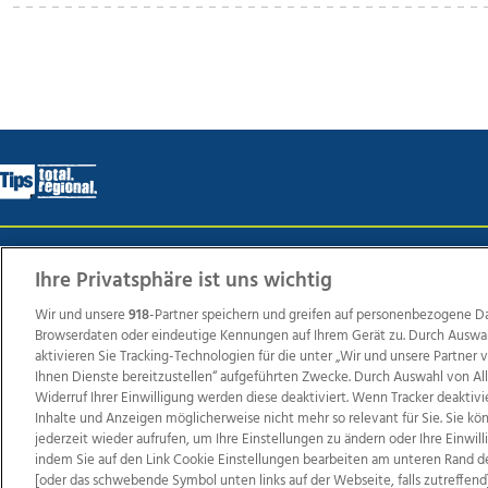
Wir über uns
Mediadaten
Kontakt
Jobs
Datens
Ihre Privatsphäre ist uns wichtig
Wir und unsere
918
-Partner speichern und greifen auf personenbezogene D
Browserdaten oder eindeutige Kennungen auf Ihrem Gerät zu. Durch Auswa
Weit
aktivieren Sie Tracking-Technologien für die unter „Wir und unsere Partner
Ihnen Dienste bereitzustellen“ aufgeführten Zwecke. Durch Auswahl von Al
TV1
di-mog-i.at
OÖNow
Ischler Woche
Life Ra
Widerruf Ihrer Einwilligung werden diese deaktiviert. Wenn Tracker deaktivi
Reg
Inhalte und Anzeigen möglicherweise nicht mehr so relevant für Sie. Sie k
jederzeit wieder aufrufen, um Ihre Einstellungen zu ändern oder Ihre Einwil
indem Sie auf den Link Cookie Einstellungen bearbeiten am unteren Rand d
[oder das schwebende Symbol unten links auf der Webseite, falls zutreffend]