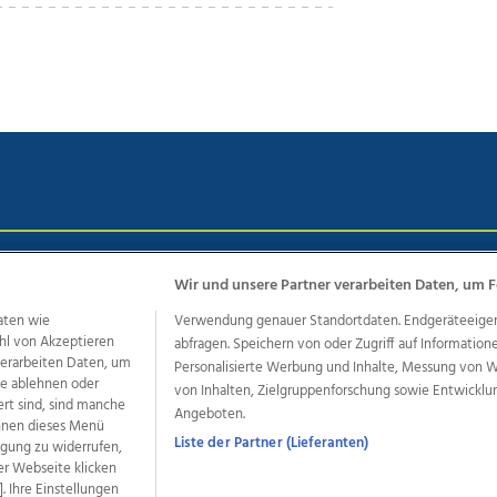
chutz
Impressum
AGB Anzeigekunden
AGB Website
Eh
Wir und unsere Partner verarbeiten Daten, um F
aten wie
Verwendung genauer Standortdaten. Endgeräteeigensc
hl von Akzeptieren
abfragen. Speichern von oder Zugriff auf Information
ere Angebote des Medienhauses Wimmer
 verarbeiten Daten, um
Personalisierte Werbung und Inhalte, Messung von 
le ablehnen oder
von Inhalten, Zielgruppenforschung sowie Entwickl
dio
OÖNachrichten
OÖN Immobilien
OÖN Karriere
OÖN 
ert sind, sind manche
Angeboten.
ionaljobs
wasistlos.at
wirtrauern.at
önnen dieses Menü
Liste der Partner (Lieferanten)
ligung zu widerrufen,
er Webseite klicken
. Ihre Einstellungen