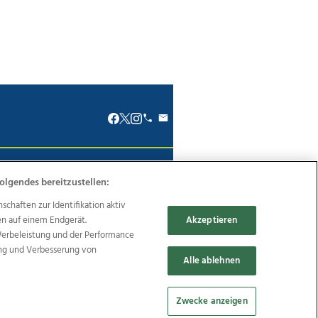
renkodex
Politische Werbung
olgendes bereitzustellen:
haften zur Identifikation aktiv
en auf einem Endgerät.
Akzeptieren
Werbeleistung und der Performance
ung und Verbesserung von
Reise
Promenaden Galerien
Alle ablehnen
Zwecke anzeigen