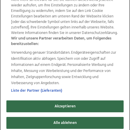
wieder aufrufen, um Ihre Einstellungen zu ändern oder Ihre
Einwilligung zu widerrufen, indem Sie auf den Link Cookie
Einstellungen bearbeiten am unteren Rand der Webseite klicken
Wir über uns
Mediadaten
Kontakt
Jobs
[oder das schwebende Symbol unten links auf der Webseite, falls
Datenschutz
Impressum
AGB Anzeigekunden
zutreffend]. Ihre Einstellungen gelten innerhalb unseres Website.
AGB Website
Ehrenkodex
Politische Werbung
Weitere Informationen finden Sie in unserer Datenschutzerklärung.
Wir und unsere Partner verarbeiten Daten, um Folgendes
bereitzustellen:
Weitere Angebote des Medienhauses Wimmer
Verwendung genauer Standortdaten. Endgeräteeigenschaften zur
Identifikation aktiv abfragen. Speichern von oder Zugriff auf
TV1
di-mog-i.at
OÖNow
Ischler Woche
Informationen auf einem Endgerät. Personalisierte Werbung und
Life Radio
OÖNachrichten
OÖN Immobilien
Inhalte, Messung von Werbeleistung und der Performance von
OÖN Karriere
OÖN Reise
Promenaden Galerien
Inhalten, Zielgruppenforschung sowie Entwicklung und
Regionaljobs
wasistlos.at
wirtrauern.at
Verbesserung von Angeboten.
Liste der Partner (Lieferanten)
Copyrights © 2026 Tips Zeitungs GmbH & Co KG
Akzeptieren
developed by
11x11.net
Alle ablehnen