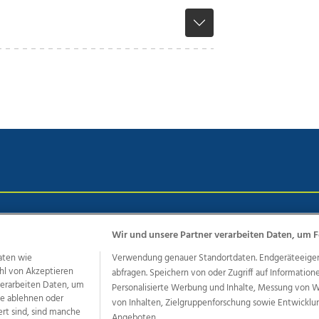
chutz
Impressum
AGB Anzeigekunden
AGB Website
Eh
Wir und unsere Partner verarbeiten Daten, um F
aten wie
Verwendung genauer Standortdaten. Endgeräteeigensc
hl von Akzeptieren
abfragen. Speichern von oder Zugriff auf Information
ere Angebote des Medienhauses Wimmer
 verarbeiten Daten, um
Personalisierte Werbung und Inhalte, Messung von 
dio
OÖNachrichten
OÖN Immobilien
OÖN Karriere
OÖN 
le ablehnen oder
von Inhalten, Zielgruppenforschung sowie Entwickl
ert sind, sind manche
ionaljobs
wasistlos.at
wirtrauern.at
Angeboten.