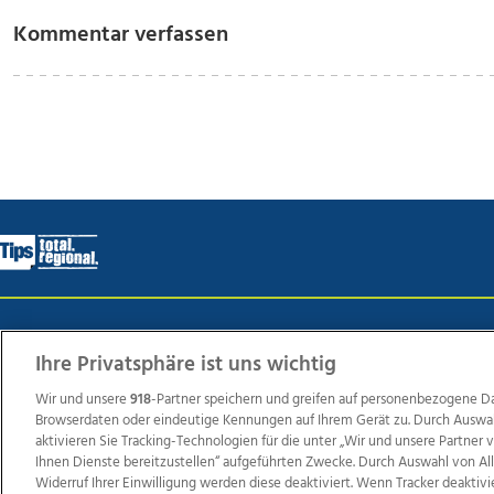
Kommentar verfassen
Wir über uns
Mediadaten
Kontakt
Jobs
Datens
Ihre Privatsphäre ist uns wichtig
Wir und unsere
918
-Partner speichern und greifen auf personenbezogene D
Browserdaten oder eindeutige Kennungen auf Ihrem Gerät zu. Durch Auswa
Weit
aktivieren Sie Tracking-Technologien für die unter „Wir und unsere Partner
TV1
di-mog-i.at
OÖNow
Ischler Woche
Life Ra
Ihnen Dienste bereitzustellen“ aufgeführten Zwecke. Durch Auswahl von Al
Widerruf Ihrer Einwilligung werden diese deaktiviert. Wenn Tracker deaktivi
Reg