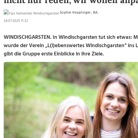
nicht nur reden, wir wollen anp
Sophie Kepplinger, BA
,
24.07.2025 11:32
WINDISCHGARSTEN.
In Windischgarsten tut sich etwas: M
wurde der Verein „L(i)ebenswertes Windischgarsten“ ins 
gibt die Gruppe erste Einblicke in ihre Ziele.