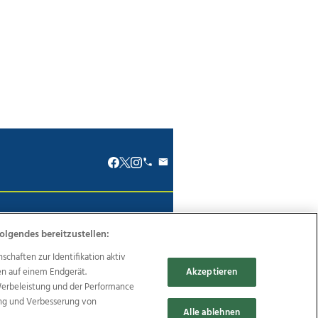
renkodex
Politische Werbung
olgendes bereitzustellen:
haften zur Identifikation aktiv
en auf einem Endgerät.
Akzeptieren
Werbeleistung und der Performance
Reise
Promenaden Galerien
ung und Verbesserung von
Alle ablehnen