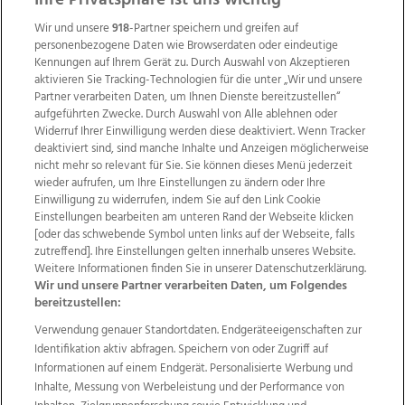
Ihre Privatsphäre ist uns wichtig
Wir und unsere
918
-Partner speichern und greifen auf
personenbezogene Daten wie Browserdaten oder eindeutige
Kennungen auf Ihrem Gerät zu. Durch Auswahl von Akzeptieren
aktivieren Sie Tracking-Technologien für die unter „Wir und unsere
Partner verarbeiten Daten, um Ihnen Dienste bereitzustellen“
aufgeführten Zwecke. Durch Auswahl von Alle ablehnen oder
Widerruf Ihrer Einwilligung werden diese deaktiviert. Wenn Tracker
deaktiviert sind, sind manche Inhalte und Anzeigen möglicherweise
nicht mehr so relevant für Sie. Sie können dieses Menü jederzeit
wieder aufrufen, um Ihre Einstellungen zu ändern oder Ihre
Einwilligung zu widerrufen, indem Sie auf den Link Cookie
Einstellungen bearbeiten am unteren Rand der Webseite klicken
Wir über uns
Mediadaten
Kontakt
Jobs
[oder das schwebende Symbol unten links auf der Webseite, falls
Datenschutz
Impressum
AGB Anzeigekunden
zutreffend]. Ihre Einstellungen gelten innerhalb unseres Website.
AGB Website
Ehrenkodex
Politische Werbung
Weitere Informationen finden Sie in unserer Datenschutzerklärung.
Wir und unsere Partner verarbeiten Daten, um Folgendes
bereitzustellen:
Weitere Angebote des Medienhauses Wimmer
Verwendung genauer Standortdaten. Endgeräteeigenschaften zur
Identifikation aktiv abfragen. Speichern von oder Zugriff auf
TV1
di-mog-i.at
OÖNow
Ischler Woche
Informationen auf einem Endgerät. Personalisierte Werbung und
Life Radio
OÖNachrichten
OÖN Immobilien
Inhalte, Messung von Werbeleistung und der Performance von
OÖN Karriere
OÖN Reise
Promenaden Galerien