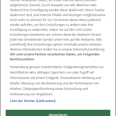
Partner verarbeiten Daten, um Ihnen Dienste bereitzustellen“
aufgeführten Zwecke. Durch Auswahl von Alle ablehnen oder
Widerruf Ihrer Einwilligung werden diese deaktiviert. Wenn Tracker
deaktiviert sind, sind manche Inhalte und Anzeigen möglicherweise
nicht mehr so relevant für Sie. Sie können dieses Menü jederzeit
wieder aufrufen, um Ihre Einstellungen zu ändern oder Ihre
Einwilligung zu widerrufen, indem Sie auf den Link Cookie
Einstellungen bearbeiten am unteren Rand der Webseite klicken
Wir über uns
Mediadaten
Kontakt
Jobs
[oder das schwebende Symbol unten links auf der Webseite, falls
zutreffend]. Ihre Einstellungen gelten innerhalb unseres Website.
Datenschutz
Impressum
AGB Anzeigekunden
Weitere Informationen finden Sie in unserer Datenschutzerklärung.
AGB Website
Ehrenkodex
Politische Werbung
Wir und unsere Partner verarbeiten Daten, um Folgendes
bereitzustellen:
Verwendung genauer Standortdaten. Endgeräteeigenschaften zur
Weitere Angebote des Medienhauses Wimmer
Identifikation aktiv abfragen. Speichern von oder Zugriff auf
TV1
di-mog-i.at
OÖNow
Ischler Woche
Informationen auf einem Endgerät. Personalisierte Werbung und
Life Radio
OÖNachrichten
OÖN Immobilien
Inhalte, Messung von Werbeleistung und der Performance von
OÖN Karriere
OÖN Reise
Promenaden Galerien
Inhalten, Zielgruppenforschung sowie Entwicklung und
Regionaljobs
wasistlos.at
wirtrauern.at
Verbesserung von Angeboten.
Liste der Partner (Lieferanten)
Akzeptieren