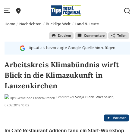
Home
Nachrichten
Bucklige Welt
Land & Leute
Drucken
Kommentare
Teilen
tips.at als bevorzugte Google-Quelle hinzufügen
Arbeitskreis Klimabündnis wirft
Blick in die Klimazukunft in
Lanzenkirchen
Leserartikel
Sonja Plank-Wiesbauer
,
07.02.2018 10:02
Vorlesen
Im Café Restaurant Adrienn fand ein Start-Workshop