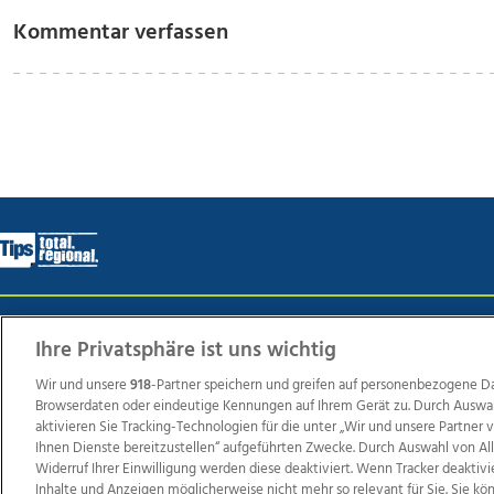
Kommentar verfassen
Wir über uns
Mediadaten
Kontakt
Jobs
Datens
Ihre Privatsphäre ist uns wichtig
Wir und unsere
918
-Partner speichern und greifen auf personenbezogene D
Browserdaten oder eindeutige Kennungen auf Ihrem Gerät zu. Durch Auswa
Weit
aktivieren Sie Tracking-Technologien für die unter „Wir und unsere Partner
Ihnen Dienste bereitzustellen“ aufgeführten Zwecke. Durch Auswahl von Al
TV1
di-mog-i.at
OÖNow
Ischler Woche
Life Ra
Widerruf Ihrer Einwilligung werden diese deaktiviert. Wenn Tracker deaktivi
Reg
Inhalte und Anzeigen möglicherweise nicht mehr so relevant für Sie. Sie k