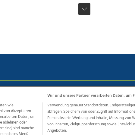
chutz
Impressum
AGB Anzeigekunden
AGB Website
Eh
Wir und unsere Partner verarbeiten Daten, um F
aten wie
Verwendung genauer Standortdaten. Endgeräteeigensc
hl von Akzeptieren
abfragen. Speichern von oder Zugriff auf Information
ere Angebote des Medienhauses Wimmer
 verarbeiten Daten, um
Personalisierte Werbung und Inhalte, Messung von 
le ablehnen oder
von Inhalten, Zielgruppenforschung sowie Entwickl
dio
OÖNachrichten
OÖN Immobilien
OÖN Karriere
OÖN 
ert sind, sind manche
Angeboten.
ionaljobs
wasistlos.at
wirtrauern.at
önnen dieses Menü