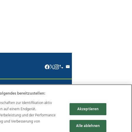
renkodex
Politische Werbung
olgendes bereitzustellen:
haften zur Identifikation aktiv
en auf einem Endgerät.
Akzeptieren
Werbeleistung und der Performance
ung und Verbesserung von
Reise
Promenaden Galerien
Alle ablehnen