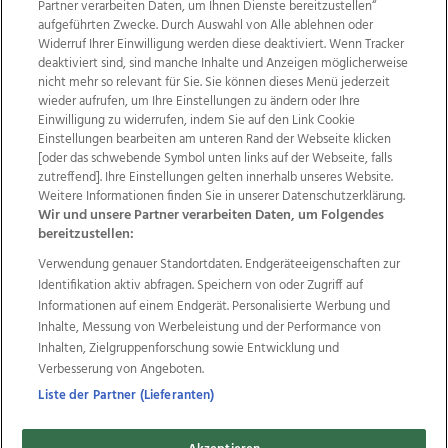
Partner verarbeiten Daten, um Ihnen Dienste bereitzustellen“
aufgeführten Zwecke. Durch Auswahl von Alle ablehnen oder
Widerruf Ihrer Einwilligung werden diese deaktiviert. Wenn Tracker
deaktiviert sind, sind manche Inhalte und Anzeigen möglicherweise
nicht mehr so relevant für Sie. Sie können dieses Menü jederzeit
wieder aufrufen, um Ihre Einstellungen zu ändern oder Ihre
Einwilligung zu widerrufen, indem Sie auf den Link Cookie
Einstellungen bearbeiten am unteren Rand der Webseite klicken
Wir über uns
Mediadaten
Kontakt
Jobs
[oder das schwebende Symbol unten links auf der Webseite, falls
Datenschutz
Impressum
AGB Anzeigekunden
zutreffend]. Ihre Einstellungen gelten innerhalb unseres Website.
AGB Website
Ehrenkodex
Politische Werbung
Weitere Informationen finden Sie in unserer Datenschutzerklärung.
Wir und unsere Partner verarbeiten Daten, um Folgendes
bereitzustellen:
Weitere Angebote des Medienhauses Wimmer
Verwendung genauer Standortdaten. Endgeräteeigenschaften zur
Identifikation aktiv abfragen. Speichern von oder Zugriff auf
TV1
di-mog-i.at
OÖNow
Ischler Woche
Informationen auf einem Endgerät. Personalisierte Werbung und
Life Radio
OÖNachrichten
OÖN Immobilien
Inhalte, Messung von Werbeleistung und der Performance von
OÖN Karriere
OÖN Reise
Promenaden Galerien
Inhalten, Zielgruppenforschung sowie Entwicklung und
Regionaljobs
wasistlos.at
wirtrauern.at
Verbesserung von Angeboten.
Liste der Partner (Lieferanten)