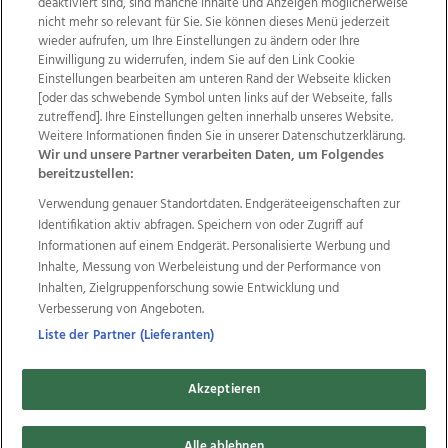
deaktiviert sind, sind manche Inhalte und Anzeigen möglicherweise
nicht mehr so relevant für Sie. Sie können dieses Menü jederzeit
wieder aufrufen, um Ihre Einstellungen zu ändern oder Ihre
Einwilligung zu widerrufen, indem Sie auf den Link Cookie
Einstellungen bearbeiten am unteren Rand der Webseite klicken
Wir über uns
Mediadaten
Kontakt
Jobs
[oder das schwebende Symbol unten links auf der Webseite, falls
Datenschutz
Impressum
AGB Anzeigekunden
zutreffend]. Ihre Einstellungen gelten innerhalb unseres Website.
AGB Website
Ehrenkodex
Politische Werbung
Weitere Informationen finden Sie in unserer Datenschutzerklärung.
Wir und unsere Partner verarbeiten Daten, um Folgendes
bereitzustellen:
Weitere Angebote des Medienhauses Wimmer
Verwendung genauer Standortdaten. Endgeräteeigenschaften zur
Identifikation aktiv abfragen. Speichern von oder Zugriff auf
TV1
di-mog-i.at
OÖNow
Ischler Woche
Informationen auf einem Endgerät. Personalisierte Werbung und
Life Radio
OÖNachrichten
OÖN Immobilien
Inhalte, Messung von Werbeleistung und der Performance von
OÖN Karriere
OÖN Reise
Promenaden Galerien
Inhalten, Zielgruppenforschung sowie Entwicklung und
Regionaljobs
wasistlos.at
wirtrauern.at
Verbesserung von Angeboten.
Liste der Partner (Lieferanten)
Copyrights © 2026 Tips Zeitungs GmbH & Co KG
Akzeptieren
developed by
11x11.net
Alle ablehnen