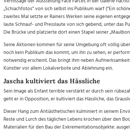
Vernissage der Ausstellung Face Farces in der Galerie nächs
„Schiachfotos“ von sich selbst ins Publikum warf (“Ein schöne
zweites Mal setzte er Rainers Werken seine eigenen entgege
laute Schnauf- und Presslaute von sich gebend, unter das Pu
Die Brücke und platzierte dort einen Stapel seiner „Maulbo
Seine Aktionen kommen für seine Umgebung oft völlig überr
noch kein Publikum das kommt, um ihn zu sehen, er perform
notwendig erscheint. Das bringt ihm neben Aufmerksamkei
Künstler vor allem Lokalverbote und Ablehnung ein.
Jascha kultiviert das Hässliche
Sein Image als Enfant terrible verstärkt er durch sein rübe
geht er in Opposition, er kultiviert das Hässliche, das Grausli
Dieser Hang zum Antiästhetischen kulminiert in seinem Env
Reste und Lurch des täglichen Lebens krochen über den Bod
Materialien für den Bau der Exkrementationsobjekte: ausgel