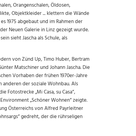
halen, Orangenschalen, Öldosen,
kte, Objektkleider ... klettern die Wände
or es 1975 abgebaut und im Rahmen der
er Neuen Galerie in Linz gezeigt wurde.
in sieht Jascha als Schule, als
liedern von Zünd Up, Timo Huber, Bertram
nter Matschiner und Johann Jascha. Die
ischen Vorhaben der frühen 1970er-Jahre
m anderen der soziale Wohnbau. Als
 die Fotostrecke „Mi Casa, su Casa“,
as Environment „Schöner Wohnen“ zeigte.
g Österreichs von Alfred Payrleitner
nsargs“ gedreht, der die rührseligen