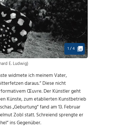
1 / 4
hard E. Ludwig)
nste widmete ich meinem Vater,
tterfetzen daraus.“ Diese nicht
erformativem Œuvre. Der Künstler geht
den Künste, zum etablierten Kunstbetrieb
aschas „Geburtung“ fand am 13. Februar
Helmut Zobl statt. Schreiend sprengte er
hel“ ins Gegenüber.