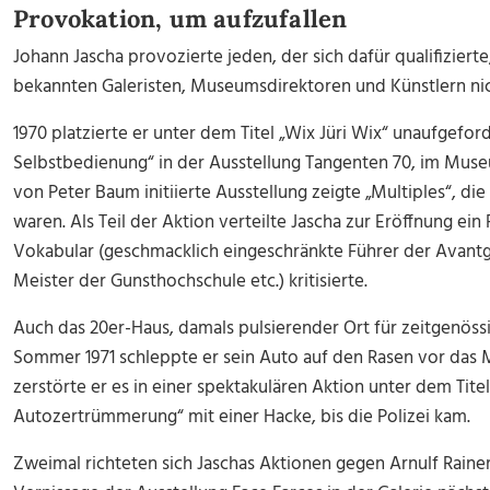
Provokation, um aufzufallen
Johann Jascha provozierte jeden, der sich dafür qualifiziert
bekannten Galeristen, Museumsdirektoren und Künstlern nich
1970 platzierte er unter dem Titel „Wix Jüri Wix“ unaufgefor
Selbstbedienung“ in der Ausstellung Tangenten 70, im Muse
von Peter Baum initiierte Ausstellung zeigte „Multiples“, d
waren. Als Teil der Aktion verteilte Jascha zur Eröffnung ein 
Vokabular (geschmacklich eingeschränkte Führer der Avantga
Meister der Gunsthochschule etc.) kritisierte.
Auch das 20er-Haus, damals pulsierender Ort für zeitgenössi
Sommer 1971 schleppte er sein Auto auf den Rasen vor das 
zerstörte er es in einer spektakulären Aktion unter dem Tit
Autozertrümmerung“ mit einer Hacke, bis die Polizei kam.
Zweimal richteten sich Jaschas Aktionen gegen Arnulf Rainer