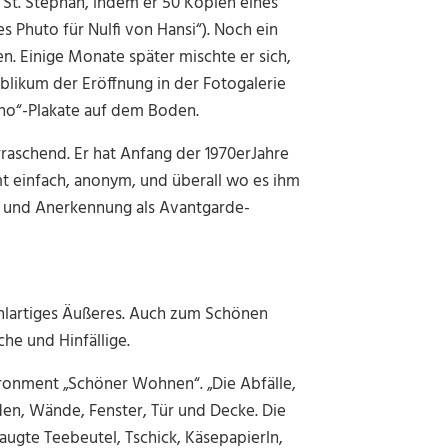
t St. Stephan, indem er 50 Kopien eines
s Phuto für Nulfi von Hansi“). Noch ein
n. Einige Monate später mischte er sich,
blikum der Eröffnung in der Fotogalerie
rno“-Plakate auf dem Boden.
aschend. Er hat Anfang der 1970erJahre
t einfach, anonym, und überall wo es ihm
t und Anerkennung als Avantgarde-
zahlartiges Äußeres. Auch zum Schönen
che und Hinfällige.
ironment „Schöner Wohnen“. „Die Abfälle,
en, Wände, Fenster, Tür und Decke. Die
augte Teebeutel, Tschick, Käsepapierln,