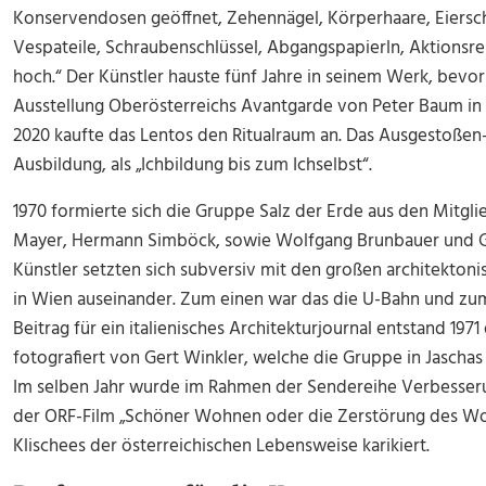
Konservendosen geöffnet, Zehennägel, Körperhaare, Eiersc
Vespateile, Schraubenschlüssel, Abgangspapierln, Aktionsreli
hoch.“ Der Künstler hauste fünf Jahre in seinem Werk, bev
Ausstellung Oberösterreichs Avantgarde von Peter Baum in d
2020 kaufte das Lentos den Ritualraum an. Das Ausgestoßen-se
Ausbildung, als „Ichbildung bis zum Ichselbst“.
1970 formierte sich die Gruppe Salz der Erde aus den Mitg
Mayer, Hermann Simböck, sowie Wolfgang Brunbauer und Gü
Künstler setzten sich subversiv mit den großen architekton
in Wien auseinander. Zum einen war das die U-Bahn und zu
Beitrag für ein italienisches Architekturjournal entstand 1971
fotografiert von Gert Winkler, welche die Gruppe in Jasch
Im selben Jahr wurde im Rahmen der Sendereihe Verbesserun
der ORF-Film „Schöner Wohnen oder die Zerstörung des Woh
Klischees der österreichischen Lebensweise karikiert.