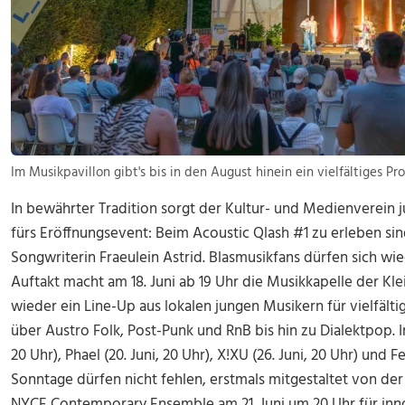
Im Musikpavillon gibt's bis in den August hinein ein vielfältiges Pro
In bewährter Tradition sorgt der Kultur- und Medienverein ju
fürs Eröffnungsevent: Beim Acoustic Qlash #1 zu erleben si
Songwriterin Fraeulein Astrid. Blasmusikfans dürfen sich wi
Auftakt macht am 18. Juni ab 19 Uhr die Musikkapelle der Kl
wieder ein Line-Up aus lokalen jungen Musikern für vielfält
über Austro Folk, Post-Punk und RnB bis hin zu Dialektpop. Im
20 Uhr), Phael (20. Juni, 20 Uhr), X!XU (26. Juni, 20 Uhr) und Fe
Sonntage dürfen nicht fehlen, erstmals mitgestaltet von der
NYCE Contemporary Ensemble am 21. Juni um 20 Uhr für inno