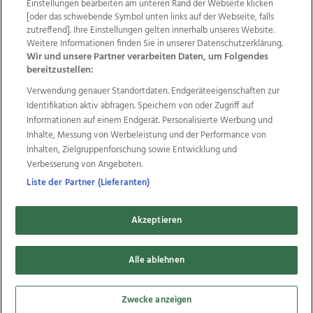
Einstellungen bearbeiten am unteren Rand der Webseite klicken
Wir über uns
Mediadaten
Kontakt
Jobs
[oder das schwebende Symbol unten links auf der Webseite, falls
zutreffend]. Ihre Einstellungen gelten innerhalb unseres Website.
Datenschutz
Impressum
AGB Anzeigekunden
Weitere Informationen finden Sie in unserer Datenschutzerklärung.
AGB Website
Ehrenkodex
Politische Werbung
Wir und unsere Partner verarbeiten Daten, um Folgendes
bereitzustellen:
Verwendung genauer Standortdaten. Endgeräteeigenschaften zur
Weitere Angebote des Medienhauses Wimmer
Identifikation aktiv abfragen. Speichern von oder Zugriff auf
TV1
di-mog-i.at
OÖNow
Ischler Woche
Informationen auf einem Endgerät. Personalisierte Werbung und
Life Radio
OÖNachrichten
OÖN Immobilien
Inhalte, Messung von Werbeleistung und der Performance von
OÖN Karriere
OÖN Reise
Promenaden Galerien
Inhalten, Zielgruppenforschung sowie Entwicklung und
Regionaljobs
wasistlos.at
wirtrauern.at
Verbesserung von Angeboten.
Liste der Partner (Lieferanten)
Akzeptieren
Copyrights © 2026 Tips Zeitungs GmbH & Co KG
Alle ablehnen
developed by
11x11.net
Cookie Einstellungen bearbeiten
Zwecke anzeigen